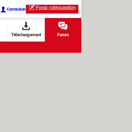
Posez votre
question
Connexion
Téléchargement
Forum