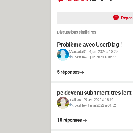
Répon
Discussions similaires
Problème avec UserDiag !
Marcodu34
-
4 juin 2024 à 18:29
bazfile
-
5 juin 2024 à 10:22
5 réponses
pc devenu subitment tres lent
matheo
-
29 avr. 2022 à 18:10
bazfile
-
1 mai 2022 à 01:52
10 réponses