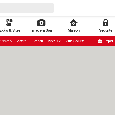
pplis & Sites
Image & Son
Maison
Securité
ux vidéo
Matériel
Réseau
Vidéo/TV
Virus/Sécurité
Emploi