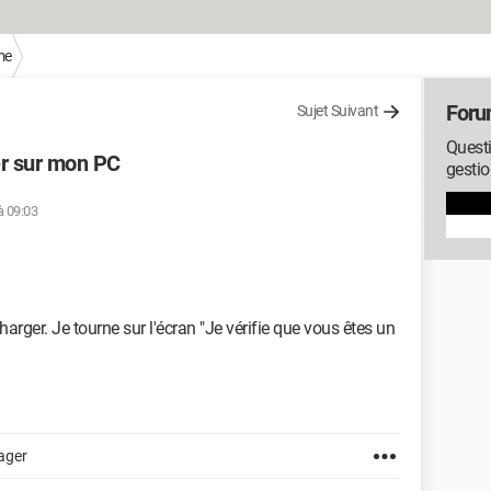
me
Foru
Sujet Suivant
Questi
er sur mon PC
gesti
à 09:03
arger. Je tourne sur l'écran "Je vérifie que vous êtes un
ager