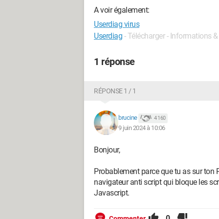
A voir également:
Userdiag virus
Userdiag
- Télécharger - Informations 
1 réponse
RÉPONSE 1 / 1
brucine
4 160
9 juin 2024 à 10:06
Bonjour,
Probablement parce que tu as sur ton PC
navigateur anti script qui bloque les sc
Javascript.
0
Commenter