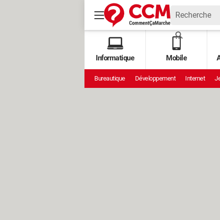
Informatique
Mobile
A
Bureautique
Développement
Internet
Je