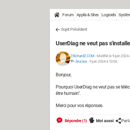
Forum
Applis & Sites
Logiciels
Systè
Sujet Précédent
UserDiag ne veut pas s'install
ZRichardZ.CCM
-
Modifié le 9 juin 2024 
brucine
-
9 juin 2024 à 10:06
Bonjour,
Pourquoi UserDiag ne veut pas se téléch
être humain".
Merci pour vos réponses.
Répondre (1)
Moi aussi
Part