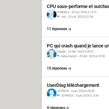
CPU sous-performe et surchau
WellMess
-
25 oct. 2025 à 15:37
.eric
-
25 oct. 2025 à 22:56
11 réponses
PC qui crash quand je lance un
Oxaalis
-
24 déc. 2025 à 00:37
baba-baston
-
29 déc. 2025 à 20:09
15 réponses
UserDiag téléchargement
JDPRESS
-
3 juin 2024 à 08:29
JDPRESS
-
3 juin 2024 à 12:45
4 réponses