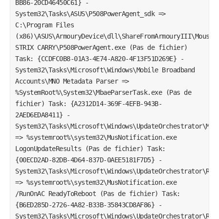
BB86-20CD46450C61} -
System32\Tasks\ASUS\P508PowerAgent_sdk =>
C:\Program Files
(x86)\ASUS\ArmouryDevice\dll\ShareFromArmouryIII\Mouse\
STRIX CARRY\P508PowerAgent.exe (Pas de fichier)
Task: {CCDFC0B8-01A3-4E74-A820-4F13F51D269E} -
System32\Tasks\Microsoft\Windows\Mobile Broadband
Accounts\MNO Metadata Parser =>
%SystemRoot%\System32\MbaeParserTask.exe (Pas de
fichier) Task: {A2312D14-369F-4EFB-943B-
2AED6EDA8411} -
System32\Tasks\Microsoft\Windows\UpdateOrchestrator\Mus
=> %systemroot%\system32\MusNotification.exe
LogonUpdateResults (Pas de fichier) Task:
{00ECD2AD-82DB-4D64-837D-0AEE5181F7D5} -
System32\Tasks\Microsoft\Windows\UpdateOrchestrator\Reb
=> %systemroot%\system32\MusNotification.exe
/RunOnAC ReadyToReboot (Pas de fichier) Task:
{B6ED285D-2726-4A82-B33B-35843CD8AF86} -
System32\Tasks\Microsoft\Windows\UpdateOrchestrator\Reb