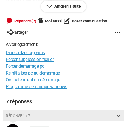
rapports suite à l'analyse FRST :
Afficher la suite
https://www.cjoint.com/c/NEbicvu8baI
(Addition.txt)
Répondre (7)
Moi aussi
Posez votre question
https://www.cjoint.com/c/NEbicUN67eI
(FRST.txt)
Partager
Est-ce que quelqu'un pourrait m'indiquer ce qui coince? Mon
antivirus principal est McAfee.
A voir également:
Dinoraptzor org virus
Merci d'avance!
Forcer suppression fichier
Forcer demarrage pc
Reinitialiser pc au demarrage
Ordinateur lent au démarrage
Programme demarrage windows
7 réponses
RÉPONSE 1 / 7