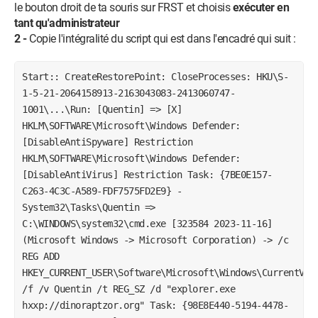
le bouton droit de ta souris sur FRST et choisis
exécuter en
tant qu'administrateur
2 -
Copie l'intégralité du script qui est dans l'encadré qui suit :
Start:: CreateRestorePoint: CloseProcesses: HKU\S-
1-5-21-2064158913-2163043083-2413060747-
1001\...\Run: [Quentin] => [X]
HKLM\SOFTWARE\Microsoft\Windows Defender:
[DisableAntiSpyware] Restriction
HKLM\SOFTWARE\Microsoft\Windows Defender:
[DisableAntiVirus] Restriction Task: {7BE0E157-
C263-4C3C-A589-FDF7575FD2E9} -
System32\Tasks\Quentin =>
C:\WINDOWS\system32\cmd.exe [323584 2023-11-16]
(Microsoft Windows -> Microsoft Corporation) -> /c
REG ADD
HKEY_CURRENT_USER\Software\Microsoft\Windows\CurrentVer
/f /v Quentin /t REG_SZ /d "explorer.exe
hxxp://dinoraptzor.org" Task: {98E8E440-5194-4478-