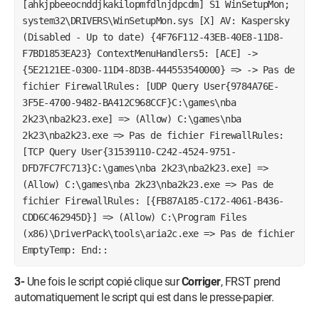
[ahkjpbeeocnddjkakilopmfdlnjdpcdm] S1 WinSetupMon;
system32\DRIVERS\WinSetupMon.sys [X] AV: Kaspersky
(Disabled - Up to date) {4F76F112-43EB-40E8-11D8-
F7BD1853EA23} ContextMenuHandlers5: [ACE] ->
{5E2121EE-0300-11D4-8D3B-444553540000} => -> Pas de
fichier FirewallRules: [UDP Query User{9784A76E-
3F5E-4700-9482-BA412C968CCF}C:\games\nba
2k23\nba2k23.exe] => (Allow) C:\games\nba
2k23\nba2k23.exe => Pas de fichier FirewallRules:
[TCP Query User{31539110-C242-4524-9751-
DFD7FC7FC713}C:\games\nba 2k23\nba2k23.exe] =>
(Allow) C:\games\nba 2k23\nba2k23.exe => Pas de
fichier FirewallRules: [{FB87A185-C172-4061-B436-
CDD6C462945D}] => (Allow) C:\Program Files
(x86)\DriverPack\tools\aria2c.exe => Pas de fichier
EmptyTemp: End::
3-
Une fois le script copié clique sur
Corriger
, FRST prend
automatiquement le script qui est dans le presse-papier.