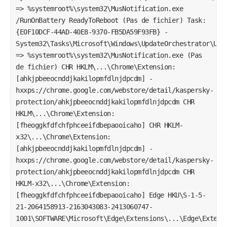
=> %systemroot%\system32\MusNotification.exe
/RunOnBattery ReadyToReboot (Pas de fichier) Task:
{E0F10DCF-44AD-40E8-9370-FB5DA59F93FB} -
System32\Tasks\Microsoft\Windows\UpdateOrchestrator\USO
=> %systemroot%\system32\MusNotification.exe (Pas
de fichier) CHR HKLM\...\Chrome\Extension:
[ahkjpbeeocnddjkakilopmfdlnjdpcdm] -
hxxps://chrome.google.com/webstore/detail/kaspersky-
protection/ahkjpbeeocnddjkakilopmfdlnjdpcdm CHR
HKLM\...\Chrome\Extension:
[fheoggkfdfchfphceeifdbepaooicaho] CHR HKLM-
x32\...\Chrome\Extension:
[ahkjpbeeocnddjkakilopmfdlnjdpcdm] -
hxxps://chrome.google.com/webstore/detail/kaspersky-
protection/ahkjpbeeocnddjkakilopmfdlnjdpcdm CHR
HKLM-x32\...\Chrome\Extension:
[fheoggkfdfchfphceeifdbepaooicaho] Edge HKU\S-1-5-
21-2064158913-2163043083-2413060747-
1001\SOFTWARE\Microsoft\Edge\Extensions\...\Edge\Extens