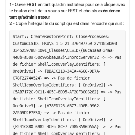
1-
Ouvre
FRST
en tant qu'administrateur pour cela clique avec
le bouton droit de ta souris sur FRST et choisis
exécuter en
tant qu'administrateur
2 -
Copie l'intégralité du script qui est dans l'encadré qui suit :
Start:: CreateRestorePoint: CloseProcesses:
CustomCLSID: HKU\S-1-5-21-376497759-2741858308-
3345259788-1001_Classes\CLSID\{86ca1aa0-34aa-
4e8b-a509-50c905bae2a2}\InprocServer32 -> => Pas
de fichier ShellIconOverlayIdentifiers: [
OneDrive1] -> {BBACC218-34EA-4666-9D7A-
C78F2274A524} => -> Pas de fichier
ShellIconOverlayIdentifiers: [ OneDrive2] ->
{5AB7172C-9C11-405C-8DD5-AF20F3606282} => -> Pas
de fichier ShellIconOverlayIdentifiers: [
OneDrive3] -> {A78ED123-AB77-406B-9962-
2A5D9D2F7F30} => -> Pas de fichier
ShellIconOverlayIdentifiers: [ OneDrive4] ->
{F241C880-6982-4CE5-8CF7-7085BA96DA5A} => -> Pas
de fichier ShellIconOverlayIdentifiers: [