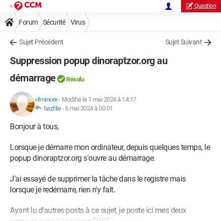
Question
Forum
Sécurité
Virus
Sujet Précédent
Sujet Suivant
Suppression popup dinoraptzor.org au
démarrage
Résolu
vilminore
-
Modifié le 1 mai 2024 à 14:17
bazfile
-
6 mai 2024 à 00:01
Bonjour à tous,
Lorsque je démarre mon ordinateur, depuis quelques temps, le
popup dinoraptzor.org s'ouvre au démarrage.
J'ai essayé de supprimer la tâche dans le registre mais
lorsque je redémarre, rien n'y fait.
Ayant lu d'autres posts à ce sujet, je poste ici mes deux