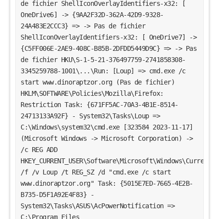
de fichier ShellIconOverlayIdentifiers-x32: [
OneDrive6] -> {9AA2F32D-362A-42D9-9328-
24A483E2CCC3} => -> Pas de fichier
ShellIconOverlayIdentifiers-x32: [ OneDrive7] ->
{C5FF006E-2AE9-408C-B85B-2DFDD5449D9C} => -> Pas
de fichier HKU\S-1-5-21-376497759-2741858308-
3345259788-1001\...\Run: [Loup] => cmd.exe /c
start www.dinoraptzor.org (Pas de fichier)
HKLM\SOFTWARE\Policies\Mozilla\Firefox:
Restriction Task: {671FF5AC-70A3-4B1E-8514-
24713133A92F} - System32\Tasks\Loup =>
C:\Windows\system32\cmd.exe [323584 2023-11-17]
(Microsoft Windows -> Microsoft Corporation) ->
/c REG ADD
HKEY_CURRENT_USER\Software\Microsoft\Windows\CurrentVe
/f /v Loup /t REG_SZ /d "cmd.exe /c start
www.dinoraptzor.org" Task: {5015E7ED-7665-4E2B-
B735-D5F1A92E4F83} -
System32\Tasks\ASUS\AcPowerNotification =>
C:\Program Files