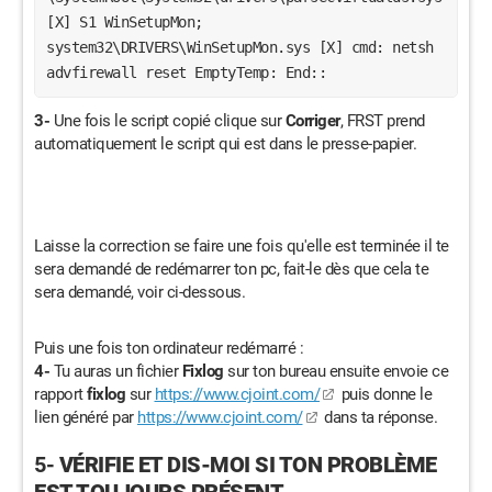
[X] S1 WinSetupMon;
system32\DRIVERS\WinSetupMon.sys [X] cmd: netsh
advfirewall reset EmptyTemp: End::
3-
Une fois le script copié clique sur
Corriger
, FRST prend
automatiquement le script qui est dans le presse-papier.
Laisse la correction se faire une fois qu'elle est terminée il te
sera demandé de redémarrer ton pc, fait-le dès que cela te
sera demandé, voir ci-dessous.
Puis une fois ton ordinateur redémarré :
4-
Tu auras un fichier
Fixlog
sur ton bureau ensuite envoie ce
rapport
fixlog
sur
https://www.cjoint.com/
puis donne le
lien généré par
https://www.cjoint.com/
dans ta réponse.
5-
VÉRIFIE ET DIS-MOI SI TON PROBLÈME
EST TOUJOURS PRÉSENT