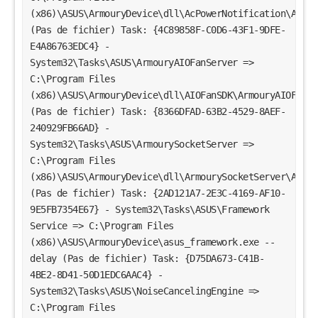
(x86)\ASUS\ArmouryDevice\dll\AcPowerNotification\AcPow
(Pas de fichier) Task: {4C89858F-C0D6-43F1-9DFE-
E4A86763EDC4} -
System32\Tasks\ASUS\ArmouryAIOFanServer =>
C:\Program Files
(x86)\ASUS\ArmouryDevice\dll\AIOFanSDK\ArmouryAIOFanSe
(Pas de fichier) Task: {8366DFAD-63B2-4529-8AEF-
240929FB66AD} -
System32\Tasks\ASUS\ArmourySocketServer =>
C:\Program Files
(x86)\ASUS\ArmouryDevice\dll\ArmourySocketServer\Armou
(Pas de fichier) Task: {2AD121A7-2E3C-4169-AF10-
9E5FB7354E67} - System32\Tasks\ASUS\Framework
Service => C:\Program Files
(x86)\ASUS\ArmouryDevice\asus_framework.exe --
delay (Pas de fichier) Task: {D75DA673-C41B-
4BE2-8D41-50D1EDC6AAC4} -
System32\Tasks\ASUS\NoiseCancelingEngine =>
C:\Program Files