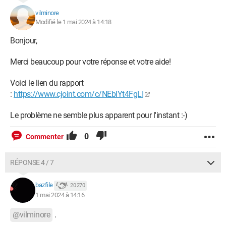
vilminore
Modifié le 1 mai 2024 à 14:18
Bonjour,
Merci beaucoup pour votre réponse et votre aide!
Voici le lien du rapport
:
https://www.cjoint.com/c/NEblYt4FgLI
Le problème ne semble plus apparent pour l'instant :-)
0
Commenter
RÉPONSE 4 / 7
bazfile
20 270
1 mai 2024 à 14:16
@vilminore
.