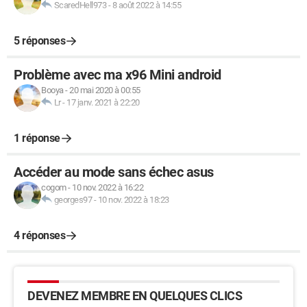
ScaredHell973
-
8 août 2022 à 14:55
5 réponses
Problème avec ma x96 Mini android
Booya
-
20 mai 2020 à 00:55
Lr
-
17 janv. 2021 à 22:20
1 réponse
Accéder au mode sans échec asus
cogom
-
10 nov. 2022 à 16:22
georges97
-
10 nov. 2022 à 18:23
4 réponses
DEVENEZ MEMBRE EN QUELQUES CLICS