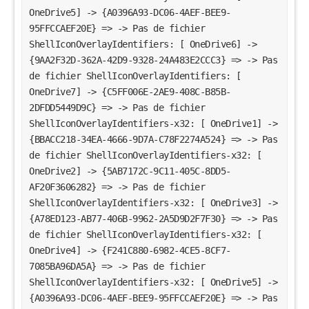
OneDrive5] -> {A0396A93-DC06-4AEF-BEE9-
95FFCCAEF20E} => -> Pas de fichier
ShellIconOverlayIdentifiers: [ OneDrive6] ->
{9AA2F32D-362A-42D9-9328-24A483E2CCC3} => -> Pas
de fichier ShellIconOverlayIdentifiers: [
OneDrive7] -> {C5FF006E-2AE9-408C-B85B-
2DFDD5449D9C} => -> Pas de fichier
ShellIconOverlayIdentifiers-x32: [ OneDrive1] ->
{BBACC218-34EA-4666-9D7A-C78F2274A524} => -> Pas
de fichier ShellIconOverlayIdentifiers-x32: [
OneDrive2] -> {5AB7172C-9C11-405C-8DD5-
AF20F3606282} => -> Pas de fichier
ShellIconOverlayIdentifiers-x32: [ OneDrive3] ->
{A78ED123-AB77-406B-9962-2A5D9D2F7F30} => -> Pas
de fichier ShellIconOverlayIdentifiers-x32: [
OneDrive4] -> {F241C880-6982-4CE5-8CF7-
7085BA96DA5A} => -> Pas de fichier
ShellIconOverlayIdentifiers-x32: [ OneDrive5] ->
{A0396A93-DC06-4AEF-BEE9-95FFCCAEF20E} => -> Pas