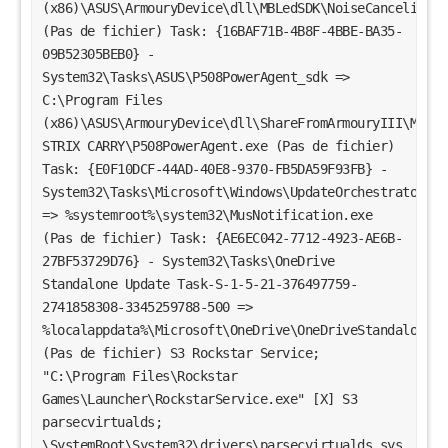
(x86)\ASUS\ArmouryDevice\dll\MBLedSDK\NoiseCancelingEn
(Pas de fichier) Task: {16BAF71B-4B8F-4BBE-BA35-
09B52305BEB0} -
System32\Tasks\ASUS\P508PowerAgent_sdk =>
C:\Program Files
(x86)\ASUS\ArmouryDevice\dll\ShareFromArmouryIII\Mouse
STRIX CARRY\P508PowerAgent.exe (Pas de fichier)
Task: {E0F10DCF-44AD-40E8-9370-FB5DA59F93FB} -
System32\Tasks\Microsoft\Windows\UpdateOrchestrator\US
=> %systemroot%\system32\MusNotification.exe
(Pas de fichier) Task: {AE6EC042-7712-4923-AE6B-
27BF53729D76} - System32\Tasks\OneDrive
Standalone Update Task-S-1-5-21-376497759-
2741858308-3345259788-500 =>
%localappdata%\Microsoft\OneDrive\OneDriveStandaloneUp
(Pas de fichier) S3 Rockstar Service;
"C:\Program Files\Rockstar
Games\Launcher\RockstarService.exe" [X] S3
parsecvirtualds;
\SystemRoot\System32\drivers\parsecvirtualds.sys