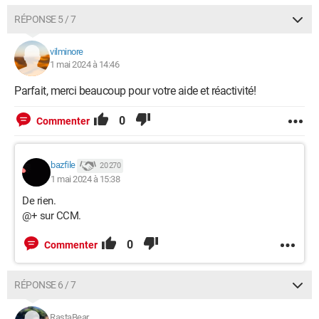
RÉPONSE 5 / 7
vilminore
1 mai 2024 à 14:46
Parfait, merci beaucoup pour votre aide et réactivité!
0
Commenter
bazfile
20 270
1 mai 2024 à 15:38
De rien.
@+ sur CCM.
0
Commenter
RÉPONSE 6 / 7
RastaBear