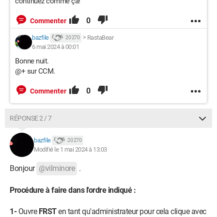
continuez comme ça!
0
Commenter
bazfile
>
RastaBear
20 270
6 mai 2024 à 00:01
Bonne nuit.
@+ sur CCM.
0
Commenter
RÉPONSE 2 / 7
bazfile
20 270
Modifié le 1 mai 2024 à 13:03
Bonjour
@vilminore
.
Procédure à faire dans l'ordre indiqué :
1-
Ouvre
FRST
en tant qu'administrateur pour cela clique avec