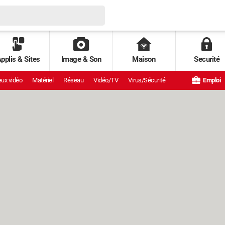
pplis & Sites
Image & Son
Maison
Securité
ux vidéo
Matériel
Réseau
Vidéo/TV
Virus/Sécurité
Emploi