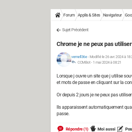
Forum
Applis & Sites
Navigateur
Goo
Sujet Précédent
Chrome je ne peux pas utilise
vernell36e
-
Modifié le 26 avr. 2024 à 18
CCMBot -
1 mai 2024 à 08:21
Lorsque j ouvre un site que j utilise s
et mots de passe en cliquant sur la co
Or depuis 2 jours je ne peux pas utilis
Ils apparaissent automatiquement quan
passe.
Répondre (1)
Moi aussi
Pose