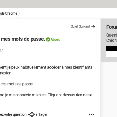
gle Chrome
Foru
Sujet Suivant
Quest
r mes mots de passe.
Résolu
Chro
:27
ouvent je peux habituellement accéder à mes identifiants
nnexion
er ces mots de passe
d je me connecte mais en. Cliquant dessus rien ne se
z votre question
Partager