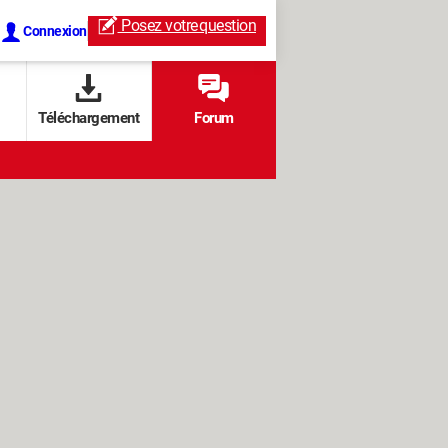
Posez votre
question
Connexion
Téléchargement
Forum