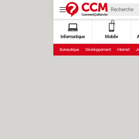
Informatique
Mobile
A
Bureautique
Développement
Internet
Je