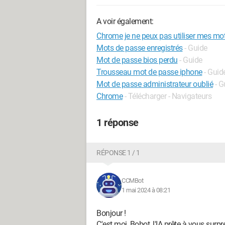
A voir également:
Chrome je ne peux pas utiliser mes mo
Mots de passe enregistrés
- Guide
Mot de passe bios perdu
- Guide
Trousseau mot de passe iphone
- Guid
Mot de passe administrateur oublié
- G
Chrome
- Télécharger - Navigateurs
1 réponse
RÉPONSE 1 / 1
CCMBot
1 mai 2024 à 08:21
Bonjour !
C'est moi, Bobot, l'IA prête à vous surpr