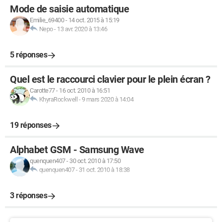
Mode de saisie automatique
Emilie_69400
-
14 oct. 2015 à 15:19
Nepo
-
13 avr. 2020 à 13:46
5 réponses
Quel est le raccourci clavier pour le plein écran ?
Carotte77
-
16 oct. 2010 à 16:51
KhyraRockwell
-
9 mars 2020 à 14:04
19 réponses
Alphabet GSM - Samsung Wave
quenquen407
-
30 oct. 2010 à 17:50
quenquen407
-
31 oct. 2010 à 18:38
3 réponses