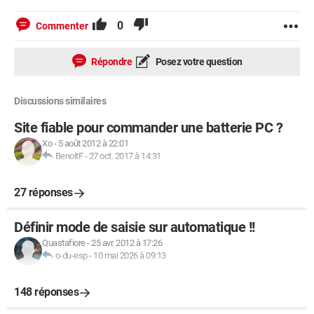
0
Commenter
Répondre
Posez votre question
Discussions similaires
Site fiable pour commander une batterie PC ?
Xo
-
5 août 2012 à 22:01
BenoitF
-
27 oct. 2017 à 14:31
27 réponses
Définir mode de saisie sur automatique !!
Quastafiore
-
25 avr. 2012 à 17:26
o-du-esp
-
10 mai 2026 à 09:13
148 réponses