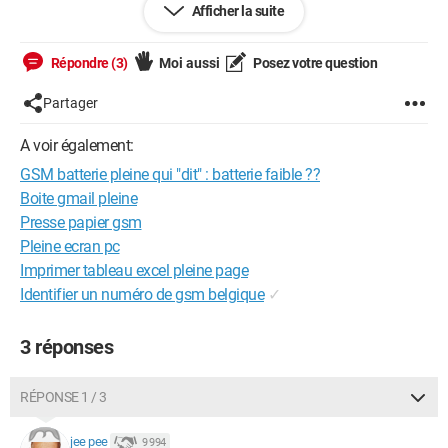
Afficher la suite
Ce téléphone est utilisé par une personne âgée et on voudrait
éviter la panne de batterie
Répondre (3)
Moi aussi
Posez votre question
Merci de votre aide.
Partager
Merci de votre aide.
A voir également:
GSM batterie pleine qui "dit" : batterie faible ??
Boite gmail pleine
Windows / Firefox 125.0
Presse papier gsm
Pleine ecran pc
Imprimer tableau excel pleine page
Identifier un numéro de gsm belgique
✓
3 réponses
RÉPONSE 1 / 3
jee pee
9 994