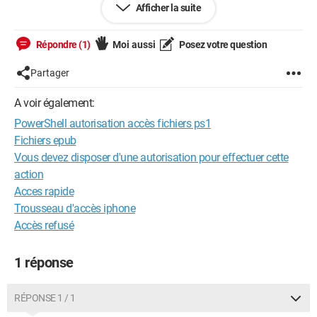
Afficher la suite
Office, le fichier en question était considéré comme "étranger":
j'ai reconduit le test avec un autre fichier ps1 de mon cru que
j'avais en archive, que j'avais réalisé avec Windows 10 où il
Répondre (1)
Moi aussi
Posez votre question
fonctionnait puis copié sur mon PC Windows 11: même
Partager
punition.
A voir également:
Autre PC, toujours fichier "étranger"? Même chose si je réécris
le script en question de A à Z.
PowerShell autorisation accès fichiers ps1
Fichiers epub
Le PC est Windows 11 Famille, donc a priori pas de stratégie
Vous devez disposer d'une autorisation pour effectuer cette
locale, rien ne change en désactivant le pare-feu.
action
Acces rapide
Vous avez des lumières?
Trousseau d'accès iphone
Accès refusé
Merci.
1 réponse
RÉPONSE 1 / 1