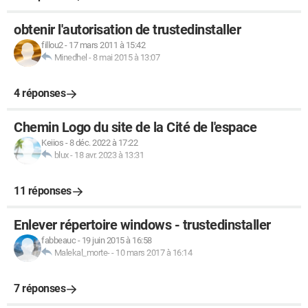
obtenir l'autorisation de trustedinstaller
fillou2
-
17 mars 2011 à 15:42
Minedhel
-
8 mai 2015 à 13:07
4 réponses
Chemin Logo du site de la Cité de l'espace
Keiios
-
8 déc. 2022 à 17:22
blux
-
18 avr. 2023 à 13:31
11 réponses
Enlever répertoire windows - trustedinstaller
fabbeauc
-
19 juin 2015 à 16:58
Malekal_morte-
-
10 mars 2017 à 16:14
7 réponses