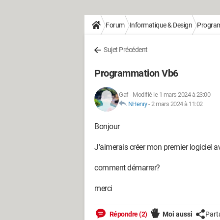
Forum
Informatique & Design
Progra
Sujet Précédent
Programmation Vb6
Gaf
-
Modifié le 1 mars 2024 à 23:00
NHenry
-
2 mars 2024 à 11:02
Bonjour
J’aimerais créer mon premier logiciel 
comment démarrer?
merci
Répondre (2)
Moi aussi
Part