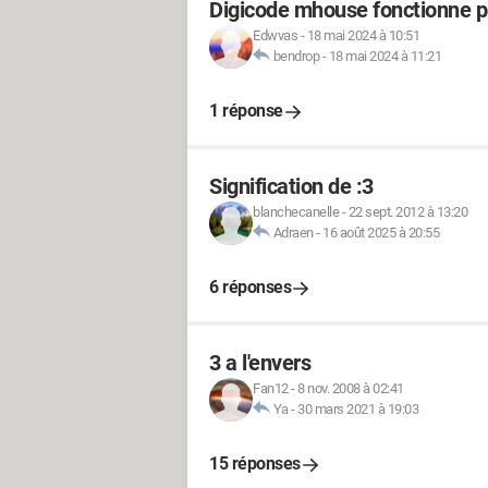
Digicode mhouse fonctionne p
Edwvas
-
18 mai 2024 à 10:51
bendrop
-
18 mai 2024 à 11:21
1 réponse
Signification de :3
blanchecanelle
-
22 sept. 2012 à 13:20
Adraen
-
16 août 2025 à 20:55
6 réponses
3 a l'envers
Fan12
-
8 nov. 2008 à 02:41
Ya
-
30 mars 2021 à 19:03
15 réponses