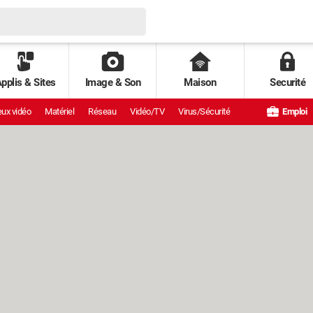
pplis & Sites
Image & Son
Maison
Securité
ux vidéo
Matériel
Réseau
Vidéo/TV
Virus/Sécurité
Emploi