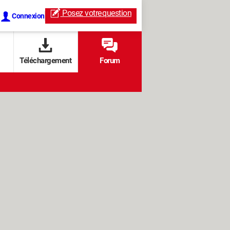
Posez votre
question
Connexion
Téléchargement
Forum