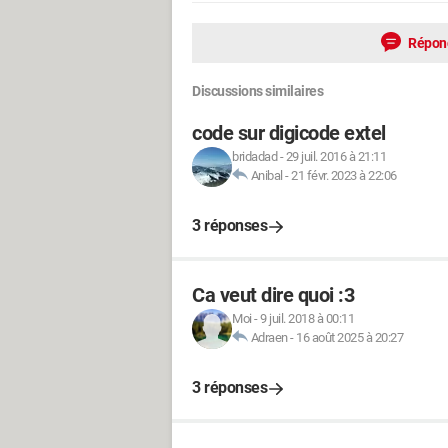
Répon
Discussions similaires
code sur digicode extel
bridadad
-
29 juil. 2016 à 21:11
Anibal
-
21 févr. 2023 à 22:06
3 réponses
Ca veut dire quoi :3
Moi
-
9 juil. 2018 à 00:11
Adraen
-
16 août 2025 à 20:27
3 réponses