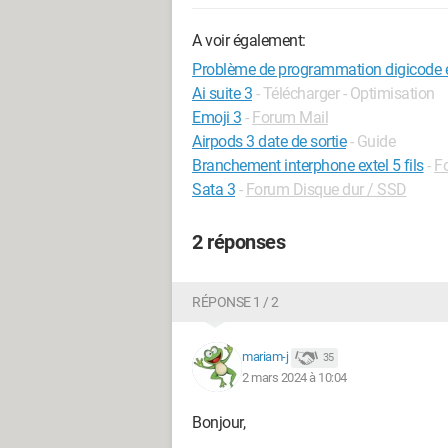
A voir également:
Problème de programmation digicode e
Ai suite 3
- Télécharger - Optimisation
Emoji 3
-
Forum Mail
Airpods 3 date de sortie
- Guide
Branchement interphone extel 5 fils
-
F
Sata 3
-
Forum Disque dur / SSD
2 réponses
RÉPONSE 1 / 2
mariam-j
35
2 mars 2024 à 10:04
Bonjour,