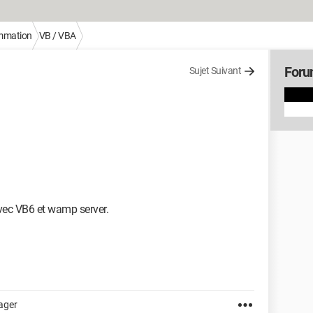
mmation
VB / VBA
Foru
Sujet Suivant
avec VB6 et wamp server.
ager