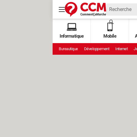
Informatique
Mobile
A
Bureautique
Développement
Internet
Je