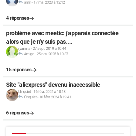
amir
-
17 mai 2023 à 12:12
4 réponses
probléme avec meetic: j'apparais connectée
alors que je n'y suis pas....
ryanma
-
27 sept. 2019 à 10:44
Amigo
-
25 nov. 2025 à 10:37
15 réponses
Site "aliexpress" devenu inaccessible
L'Inquiet
-
16 févr. 2024 à 18:18
L'Inquiet
-
16 févr. 2024 à 19:41
6 réponses