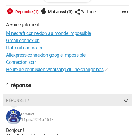
Merci de bien vouloir m'aider
Répondre (1)
Moi aussi
(3)
Partager
A voir également:
Android / Chrome 120.0.0.0
Minecraft connexion au monde impossible
Gmail connexion
Hotmail connexion
Aliexpress connexion google impossible
Connexion sctr
Heure de connexion whatsapp qui ne changé pas
✓
1 réponse
RÉPONSE 1 / 1
CCMBot
14 janv. 2024 à 15:17
Bonjour !