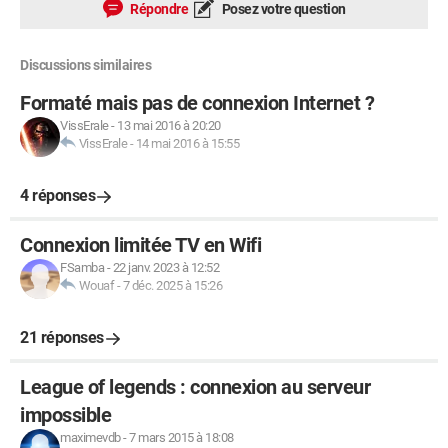
Répondre
Posez votre question
Discussions similaires
Formaté mais pas de connexion Internet ?
VissErale
-
13 mai 2016 à 20:20
VissErale
-
14 mai 2016 à 15:55
4 réponses
Connexion limitée TV en Wifi
FSamba
-
22 janv. 2023 à 12:52
Wouaf
-
7 déc. 2025 à 15:26
21 réponses
League of legends : connexion au serveur
impossible
maximevdb
-
7 mars 2015 à 18:08