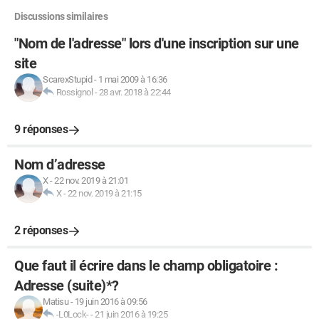
Discussions similaires
"Nom de l'adresse" lors d'une inscription sur une
site
ScarexStupid
-
1 mai 2009 à 16:36
Rossignol
-
28 avr. 2018 à 22:44
9 réponses
Nom d’adresse
X
-
22 nov. 2019 à 21:01
X
-
22 nov. 2019 à 21:15
2 réponses
Que faut il écrire dans le champ obligatoire :
Adresse (suite)*?
Matisu
-
19 juin 2016 à 09:56
-L0Lock-
-
21 juin 2016 à 19:25