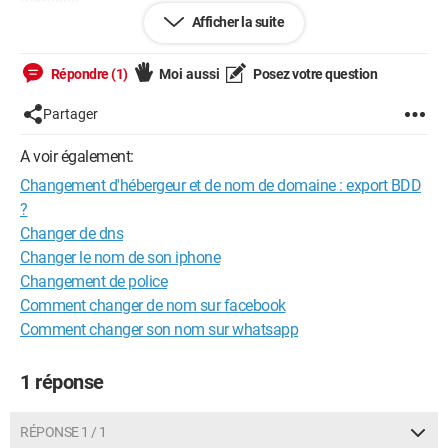
domaine.
Afficher la suite
Lorsque je vais procéder à cette migration, avec donc les
sauvegardes des fichiers, et surtout de la base de données
Répondre (1)
Moi aussi
Posez votre question
(PHPmyadmin), est-ce que le fait que le nom de domaine soit
différent peut poser un problème ?
Partager
En gros : est ce que la transfert de la BDD peut être bloqué par
A voir également:
le changement de nom de domaine ?
Changement d'hébergeur et de nom de domaine : export BDD
?
Merci de votre aide.
Changer de dns
Changer le nom de son iphone
Changement de police
Linux / Edge 119.0.0.0
Comment changer de nom sur facebook
Comment changer son nom sur whatsapp
"Les mathématiques ne sont pas une marche tranquille sur une autorou
te dégagée, mais un voyage dans un désert étrange où les explorateurs
sont souvent perdus." W.S Anglin
1 réponse
RÉPONSE 1 / 1