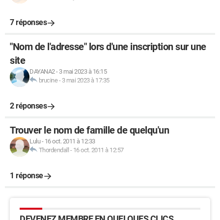
7 réponses
"Nom de l'adresse" lors d'une inscription sur une
site
DAYANA2
-
3 mai 2023 à 16:15
brucine
-
3 mai 2023 à 17:35
2 réponses
Trouver le nom de famille de quelqu'un
Lulu
-
16 oct. 2011 à 12:33
Thordendall
-
16 oct. 2011 à 12:57
1 réponse
DEVENEZ MEMBRE EN QUELQUES CLICS