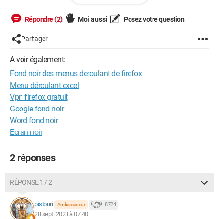
et pas noir ?
Répondre (2)
Moi aussi
Posez votre question
Merci
Partager
A voir également:
Windows / Firefox 115.0
Fond noir des menus deroulant de firefox
Menu déroulant excel
Vpn firefox gratuit
Google fond noir
Word fond noir
Ecran noir
2 réponses
RÉPONSE 1 / 2
pistouri
8 724
Ambassadeur
28 sept. 2023 à 07:40