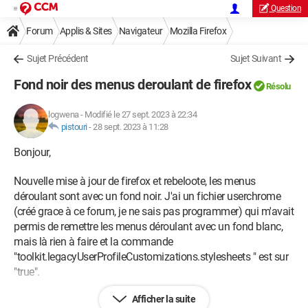
Question
Forum
Applis & Sites
Navigateur
Mozilla Firefox
Sujet Précédent
Sujet Suivant
Fond noir des menus deroulant de firefox
Résolu
logwena
-
Modifié le 27 sept. 2023 à 22:34
pistouri
-
28 sept. 2023 à 11:28
Bonjour,
Nouvelle mise à jour de firefox et rebeloote, les menus
déroulant sont avec un fond noir. J'ai un fichier userchrome
(créé grace à ce forum, je ne sais pas programmer) qui m'avait
permis de remettre les menus déroulant avec un fond blanc,
mais là rien à faire et la commande
"toolkit.legacyUserProfileCustomizations.stylesheets " est sur
"true".
Afficher la suite
Des idées pour ravoir les menus déroulant avec un fond blanc