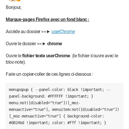
Bonjour,
Marque-pages Firefox avec un fond blanc :
Accède au dossier ==►
userChrome
Ouvre le dossier ==►
chrome
Ouvre le
fichier texte userChrome
(le fichier s'ouvre avec le
bloc-note).
Faire un copier-coller de ces lignes ci-dessous :
menupopup { --panel-color: black !important; --
panel-background: #FFFFFF !important; }
menu:not([disabled="true"])[_moz-
menuactive="true"], menuitem:not([disabled="true"])
[_moz-menuactive="true"] { background-color:
#08246d !important; color: #fff !important; }