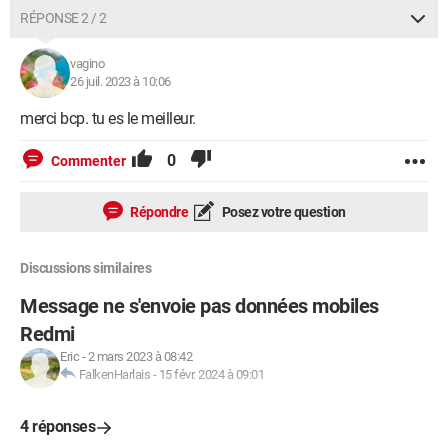
RÉPONSE 2 / 2
vagino
26 juil. 2023 à 10:06
merci bcp. tu es le meilleur.
0
Commenter
Répondre
Posez votre question
Discussions similaires
Message ne s'envoie pas données mobiles
Redmi
Eric
-
2 mars 2023 à 08:42
FalkenHarlais
-
15 févr. 2024 à 09:01
4 réponses