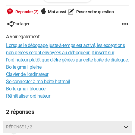
$bdd = new PDO("mysql:host=localhost;dbname=test", "root",
"");
Répondre (2)
Moi aussi
Posez votre question
}
Partager
catch(Exception $e)
A voir également:
Lorsque le débogage juste-à-temps est activé, les exceptions
{
non gérées seront envoyées au débogueur jit inscrit sur
die("Erreur : ".$e->getMessage());
l'ordinateur plutôt que d'être gérées par cette boîte de dialogue.
Boite gmail pleine
}
Clavier de l'ordinateur
Se connecter à ma boite hotmail
$reponse = $bdd->query("SELECT Pseudo, Message FROM
Boite gmail bloquée
minichat order by Id desc limit 0, 10")
Réinitialiser ordinateur
while ($donnees = $reponse->fetch())
2 réponses
{
RÉPONSE 1 / 2
echo "htmlspecialchars($donnees['Pseudo']) .