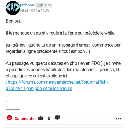
htmlspecialchars($donnees['Message']) ";
jordane45
4 832
25 juil. 2023 à 21:39
}
Bonjour,
$reponse->closeCursor();
Il te manque un point virgule à la ligne qui précède le while.
?>
(en général, quand tu as un message d'erreur.. commence par
ça me dit qu'il ya un souci avec "while".
regarder la ligne précédente si tout est bon... )
voici le message d'erreur sur le navigateur:
Au passage, vu que tu débutes en php ( en en PDO ), je t'invite
à prendre les bonnes habitudes dès maintenant... pour ça, lit
Parse error
: syntax error, unexpected token "while"
et applique ce qui est expliqué ici
in
C:\Users\BON PIerre\Documents\IT Innovation
:
https://forums.commentcamarche.net/forum/affich-
Laravel\entrainement\minichat.php
on line
29
37584941-php-pdo-gerer-les-erreurs
.
Windows / Chrome 114.0.0.0
0
Commenter