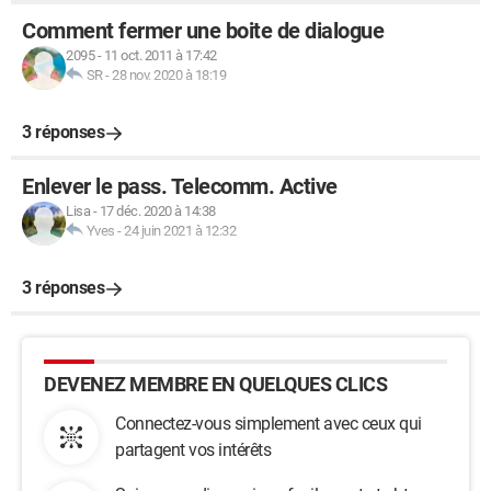
Comment fermer une boite de dialogue
2095
-
11 oct. 2011 à 17:42
SR
-
28 nov. 2020 à 18:19
3 réponses
Enlever le pass. Telecomm. Active
Lisa
-
17 déc. 2020 à 14:38
Yves
-
24 juin 2021 à 12:32
3 réponses
DEVENEZ MEMBRE EN QUELQUES CLICS
Connectez-vous simplement avec ceux qui
partagent vos intérêts