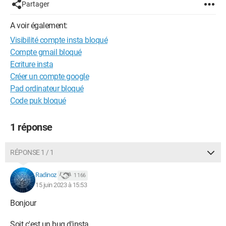
Partager
A voir également:
Visibilité compte insta bloqué
Compte gmail bloqué
Ecriture insta
Créer un compte google
Pad ordinateur bloqué
Code puk bloqué
1 réponse
RÉPONSE 1 / 1
Radinoz
1 166
15 juin 2023 à 15:53
Bonjour
Soit c'est un bug d'insta...