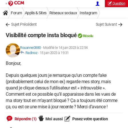
Question
Forum
Applis & Sites
Réseaux sociaux
Instagram
Sujet Précédent
Sujet Suivant
Visibilité compte insta bloqué
Résolu
Rouanne0880
-
Modifié le 14 juin 2023 à 22:54
Radinoz
-
15 juin 2023 à 19:31
Bonjour,
Depuis quelques jours je remarque qu’un compte fake
(probablement celui de mon ex) regarde mes story, mais
quand je clique dessus l’utilisateur est « introuvable ».
Comment est ce possible qu’il apparaisse dans les vues de
ma story tout en m’ayant bloqué ? Ça a toujours été comme
ça, ou est ce une mise à jour recente ? Merci d’avance !
Répondre (1)
Moi aussi
Posez votre question