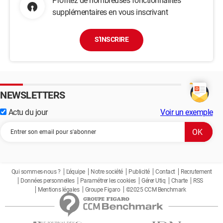
Profitez de nombreuses fonctionnalités
supplémentaires en vous inscrivant
S'INSCRIRE
NEWSLETTERS
Actu du jour
Voir un exemple
Qui sommes-nous ?
L'équipe
Notre société
Publicité
Contact
Recrutement
Données personnelles
Paramétrer les cookies
Gérer Utiq
Charte
RSS
Mentions légales
Groupe Figaro
©2025 CCM Benchmark