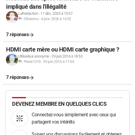
impliqué dans l'illégalité
LaRedaction
-
11 déc. 2025 à 15:57
Oliviermo
-
4 janv. 2026 à 16:52
7 réponses
HDMI carte mère ou HDMI carte graphique ?
Utilisateur anonyme
-
29 juin 2016 à 18:53
Pierre1310
-
30 juin 2016 à 11:04
7 réponses
DEVENEZ MEMBRE EN QUELQUES CLICS
Connectez-vous simplement avec ceux qui
partagent vos intérêts
Suivez vos discussions facilement et obtenez