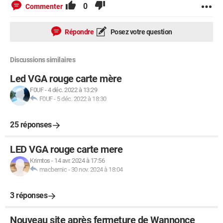
0
Commenter
Répondre
Posez votre question
Discussions similaires
Led VGA rouge carte mère
F0UF
-
4 déc. 2022 à 13:29
F0UF
-
5 déc. 2022 à 18:30
25 réponses
LED VGA rouge carte mere
Krimtos
-
14 avr. 2024 à 17:56
macbernic
-
30 nov. 2024 à 18:04
3 réponses
Nouveau site après fermeture de Wannonce