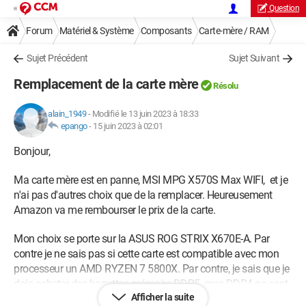
Question
Forum
Matériel & Système
Composants
Carte-mère / RAM
Sujet Précédent
Sujet Suivant
Remplacement de la carte mère
Résolu
alain_1949
-
Modifié le 13 juin 2023 à 18:33
epango
-
15 juin 2023 à 02:01
Bonjour,
Ma carte mère est en panne, MSI MPG X570S Max WIFI, et je
n'ai pas d'autres choix que de la remplacer. Heureusement
Amazon va me rembourser le prix de la carte.
Mon choix se porte sur la ASUS ROG STRIX X670E-A. Par
contre je ne sais pas si cette carte est compatible avec mon
processeur un AMD RYZEN 7 5800X. Par contre, je sais que je
dois acheter des barrettes mémoire DDR5, mes DDR4 ne sont
Afficher la suite
pas compatible. ma carte graphique est une MSI GAMING X