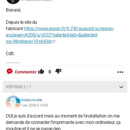
Bonsoir,
Depuis le site du
fabricant
https://www.epson.fr/fr_FR/support/sc/epson-
aculaser-c4200/s/s522?selected-tab=&selected-
os=Windows+10+64-bit
Cdlt.
0
Commenter
RÉPONSE 2 / 7
finettecrevette
1 avr. 2023 à 10:26
OUI je suis d'accord mais au moment de l'installation on me
demande de connecter l'imprimante avec mon ordinateur, ça
mouline et il ne se passe rien.