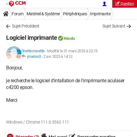
Question
Forum
Matériel & Système
Périphériques
Imprimante
Sujet Précédent
Sujet Suivant
Logiciel imprimante
Résolu
finettecrevette
-
Modifié le 31 mars 2023 à 22:15
jmarion3
-
2 avr. 2023 à 14:12
Bonjour,
je recherche le logiciel d'intallation de l'imprimante aculaser
c4200 epson.
Merci
Windows / Chrome 111.0.5563.111