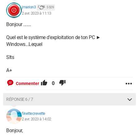
jmarion3
5 509
2 avr. 2023 à 11:13
Bonjour .......
Quel est le système d'exploitation de ton PC ►
Windows...Lequel
Slts
A+
0
Commenter
RÉPONSE 6 / 7
finettecrevette
2 avr. 2023 à 14:02
Bonjour,