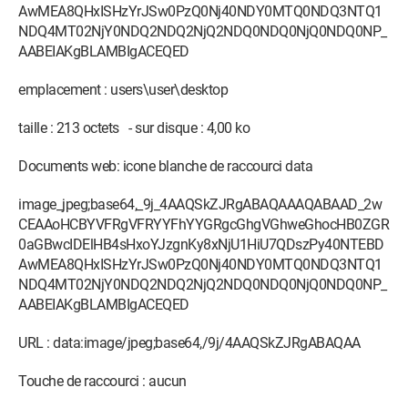
AwMEA8QHxISHzYrJSw0PzQ0Nj40NDY0MTQ0NDQ3NTQ1
NDQ4MT02NjY0NDQ2NDQ2NjQ2NDQ0NDQ0NjQ0NDQ0NP_
AABEIAKgBLAMBIgACEQED
emplacement : users\user\desktop
taille : 213 octets - sur disque : 4,00 ko
Documents web: icone blanche de raccourci data
image_jpeg;base64,_9j_4AAQSkZJRgABAQAAAQABAAD_2w
CEAAoHCBYVFRgVFRYYFhYYGRgcGhgVGhweGhocHB0ZGR
0aGBwcIDElHB4sHxoYJzgnKy8xNjU1HiU7QDszPy40NTEBD
AwMEA8QHxISHzYrJSw0PzQ0Nj40NDY0MTQ0NDQ3NTQ1
NDQ4MT02NjY0NDQ2NDQ2NjQ2NDQ0NDQ0NjQ0NDQ0NP_
AABEIAKgBLAMBIgACEQED
URL : data:image/jpeg;base64,/9j/4AAQSkZJRgABAQAA
Touche de raccourci : aucun