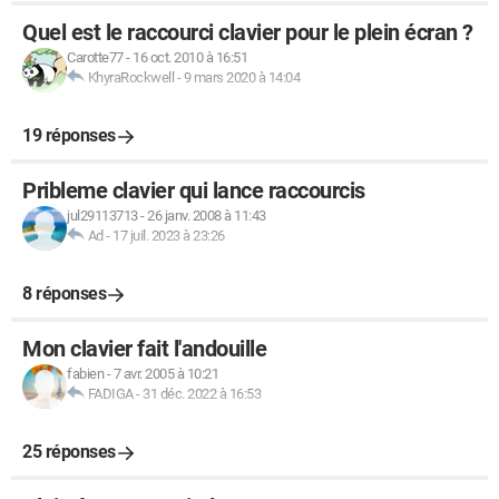
Quel est le raccourci clavier pour le plein écran ?
Carotte77
-
16 oct. 2010 à 16:51
KhyraRockwell
-
9 mars 2020 à 14:04
19 réponses
Pribleme clavier qui lance raccourcis
jul29113713
-
26 janv. 2008 à 11:43
Ad
-
17 juil. 2023 à 23:26
8 réponses
Mon clavier fait l'andouille
fabien
-
7 avr. 2005 à 10:21
FADIGA
-
31 déc. 2022 à 16:53
25 réponses