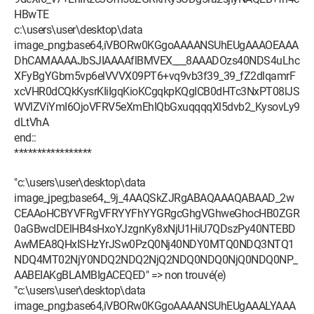
HBwTE
c:\users\user\desktop\data
image_png;base64,iVBORw0KGgoAAAANSUhEUgAAAOEAAA
DhCAMAAAAJbSJIAAAAflBMVEX___8AAADOzs40NDS4uLhc
XFyBgYGbm5vp6elVVVX09PT6+vq9vb3f39_39_fZ2dlqamrF
xcVHR0dCQkKysrKIiIgqKioKCgqkpKQgICB0dHTc3NxPT08lJS
WVlZViYmI6OjoVFRV5eXmEhIQbGxuqqqqXl5dvb2_KysovLy9
dLtVhA
end::
*****************
"c:\users\user\desktop\data
image_jpeg;base64,_9j_4AAQSkZJRgABAQAAAQABAAD_2w
CEAAoHCBYVFRgVFRYYFhYYGRgcGhgVGhweGhocHB0ZGR
0aGBwcIDElHB4sHxoYJzgnKy8xNjU1HiU7QDszPy40NTEBD
AwMEA8QHxISHzYrJSw0PzQ0Nj40NDY0MTQ0NDQ3NTQ1
NDQ4MT02NjY0NDQ2NDQ2NjQ2NDQ0NDQ0NjQ0NDQ0NP_
AABEIAKgBLAMBIgACEQED" => non trouvé(e)
"c:\users\user\desktop\data
image_png;base64,iVBORw0KGgoAAAANSUhEUgAAALYAAA