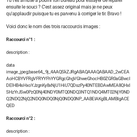
Tu t'es amusé à pourrir ton bureau pour essayer de réparer
ensuite le souci ? C'est assez original mais je ne peux
qu'applaudir puisque tu es parvenu à corriger le tir. Bravo !
Voici donc le nom des trois raccourcis images :
Raccourci n°1 :
description :
data
image_jpeg;base64,_9j_4AAQSkZJRgABAQAAAQABAAD_2wCEA
AoHCBYVFRgVFRYYFhYYGRgcGhgVGhweGhocHB0ZGR0aGBwcI
DElHB4sHxoYJzgnKy8xNjU1HiU7QDszPy40NTEBDAwMEA8QHxI
SHzYrJSw0PzQ0Nj40NDY0MTQ0NDQ3NTQ1NDQ4MT02NjY0ND
Q2NDQ2NjQ2NDQ0NDQ0NjQ0NDQ0NP_AABEIAKgBLAMBIgACE
QED
Raccourci n°2 :
description :