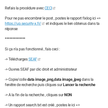
Refais la procédure avec
CECI
Pour ne pas encombrer le post , postes le rapport fixlog ici =>
https://up.security-x.fr/
et indiques le lien obtenus dans ta
réponse
*************
Si ça n'a pas fonctionné , fais ceci :
-> Télécharges
SEAF
-> Ouvres SEAF par clic droit et administrateur
-> Copie/colle
data image_png,data image_jpeg
dans la
fenêtre de recherche puis cliques sur
Lancer la recherche
-> A la fin de la recherche , cliques sur
NON
-> Un rapport search.txt est créé , postes le ici =>