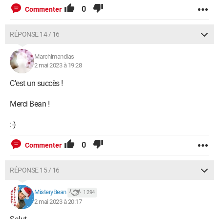
0
Commenter
RÉPONSE 14 / 16
Marchimandias
2 mai 2023 à 19:28
C'est un succès !
Merci Bean !
:-)
0
Commenter
RÉPONSE 15 / 16
MisteryBean
1 294
2 mai 2023 à 20:17