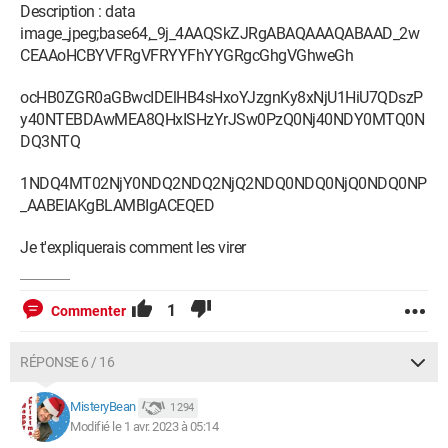
Description : data
image_jpeg;base64,_9j_4AAQSkZJRgABAQAAAQABAAD_2w
CEAAoHCBYVFRgVFRYYFhYYGRgcGhgVGhweGh
ocHB0ZGR0aGBwcIDElHB4sHxoYJzgnKy8xNjU1HiU7QDszP
y40NTEBDAwMEA8QHxISHzYrJSw0PzQ0Nj40NDY0MTQ0N
DQ3NTQ
1NDQ4MT02NjY0NDQ2NDQ2NjQ2NDQ0NDQ0NjQ0NDQ0NP
_AABEIAKgBLAMBIgACEQED
Je t'expliquerais comment les virer
1
Commenter
RÉPONSE 6 / 16
MisteryBean
1 294
Modifié le 1 avr. 2023 à 05:14