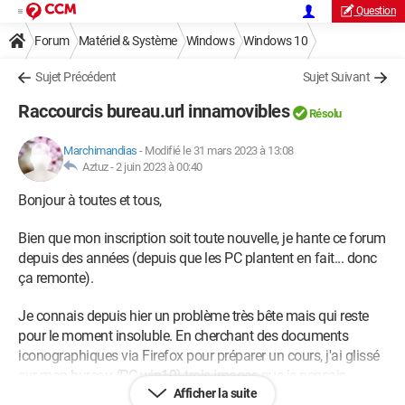
Question
Forum
Matériel & Système
Windows
Windows 10
Sujet Précédent
Sujet Suivant
Raccourcis bureau.url innamovibles
Résolu
Marchimandias
-
Modifié le 31 mars 2023 à 13:08
Aztuz -
2 juin 2023 à 00:40
Bonjour à toutes et tous,
Bien que mon inscription soit toute nouvelle, je hante ce forum
depuis des années (depuis que les PC plantent en fait... donc
ça remonte).
Je connais depuis hier un problème très bête mais qui reste
pour le moment insoluble. En cherchant des documents
iconographiques via Firefox pour préparer un cours, j'ai glissé
sur mon bureau (PC win10) trois images que je pensais
Afficher la suite
trouver en .png ou en .jpeg. J'ai ensuite réalisé que cela