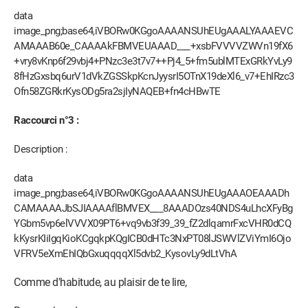
data
image_png;base64,iVBORw0KGgoAAAANSUhEUgAAALYAAAEVC
AMAAAB60e_CAAAAkFBMVEUAAAD___+xsbFVVVVZWVn19fX6
+vry8vKnp6f29vbj4+PNzc3e3t7v7++Pj4_5+fm5ublMTExGRkYvLy9
8fHzGxsbq6urV1dVkZGSSkpKcnJyysrI5OTnX19deXl6_v7+EhIRzc3
Ofn58ZGRkrKysODg5ra2sjIyNAQEB+fn4cHBwTE
Raccourci n°3 :
Description :
data
image_png;base64,iVBORw0KGgoAAAANSUhEUgAAAOEAAADh
CAMAAAAJbSJIAAAAflBMVEX___8AAADOzs40NDS4uLhcXFyBg
YGbm5vp6elVVVX09PT6+vq9vb3f39_39_fZ2dlqamrFxcVHR0dCQ
kKysrKIiIgqKioKCgqkpKQgICB0dHTc3NxPT08lJSWVlZViYmI6Ojo
VFRV5eXmEhIQbGxuqqqqXl5dvb2_KysovLy9dLtVhA
Comme d'habitude, au plaisir de te lire,