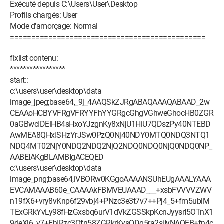
Exécuté depuis C:\Users\User\Desktop
Profils chargés: User
Mode d'amorçage: Normal
==============================================
fixlist contenu:
*****************
start::
c:\users\user\desktop\data
image_jpeg;base64,_9j_4AAQSkZJRgABAQAAAQABAAD_2w
CEAAoHCBYVFRgVFRYYFhYYGRgcGhgVGhweGhocHB0ZGR
0aGBwcIDElHB4sHxoYJzgnKy8xNjU1HiU7QDszPy40NTEBD
AwMEA8QHxISHzYrJSw0PzQ0Nj40NDY0MTQ0NDQ3NTQ1
NDQ4MT02NjY0NDQ2NDQ2NjQ2NDQ0NDQ0NjQ0NDQ0NP_
AABEIAKgBLAMBIgACEQED
c:\users\user\desktop\data
image_png;base64,iVBORw0KGgoAAAANSUhEUgAAALYAAA
EVCAMAAAB60e_CAAAAkFBMVEUAAAD___+xsbFVVVVZWV
n19fX6+vry8vKnp6f29vbj4+PNzc3e3t7v7++Pj4_5+fm5ublM
TExGRkYvLy98fHzGxsbq6urV1dVkZGSSkpKcnJyysrI5OTnX1
9deXl6_v7+EhIRzc3Ofn58ZGRkrKysODg5ra2sjIyNAQEB+fn4c