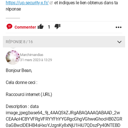
https://up.security-x.fr/
et indiques le lien obtenus dans ta
réponse
1
Commenter
RÉPONSE 8 / 16
Marchimandias
31 mars 2023 à 13:29
Bonjour Bean,
Cela donne ceci :
Raccourci internet (.URL)
Description : data
image_jpeg;base64,_9j_4AAQSkZJRgABAQAAAQABAAD_2w
CEAAoHCBYVFRgVFRYYFhYYGRgcGhgVGhweGhocHB0ZGR
0aGBwcIDElHB4sHxoYJzgnKy8xNjU1HiU7QDszPy40NTEBD