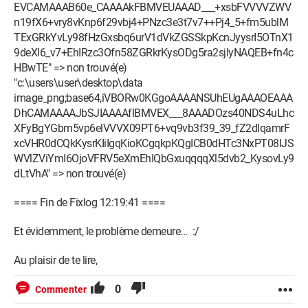
EVCAMAAAB60e_CAAAAkFBMVEUAAAD___+xsbFVVVVZWV
n19fX6+vry8vKnp6f29vbj4+PNzc3e3t7v7++Pj4_5+fm5ublM
TExGRkYvLy98fHzGxsbq6urV1dVkZGSSkpKcnJyysrI5OTnX1
9deXl6_v7+EhIRzc3Ofn58ZGRkrKysODg5ra2sjIyNAQEB+fn4c
HBwTE" => non trouvé(e)
"c:\users\user\desktop\data
image_png;base64,iVBORw0KGgoAAAANSUhEUgAAAOEAAA
DhCAMAAAAJbSJIAAAAflBMVEX___8AAADOzs40NDS4uLhc
XFyBgYGbm5vp6elVVVX09PT6+vq9vb3f39_39_fZ2dlqamrF
xcVHR0dCQkKysrKIiIgqKioKCgqkpKQgICB0dHTc3NxPT08lJS
WVlZViYmI6OjoVFRV5eXmEhIQbGxuqqqqXl5dvb2_KysovLy9
dLtVhA" => non trouvé(e)
==== Fin de Fixlog 12:19:41 ====
Et évidemment, le problème demeure... :/
Au plaisir de te lire,
0
Commenter