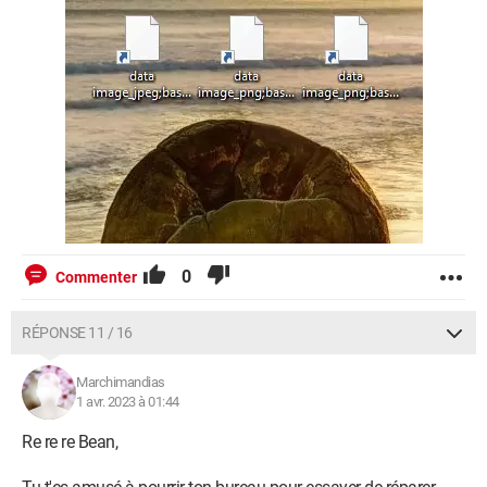
0
Commenter
RÉPONSE 11 / 16
Marchimandias
1 avr. 2023 à 01:44
Re re re Bean,