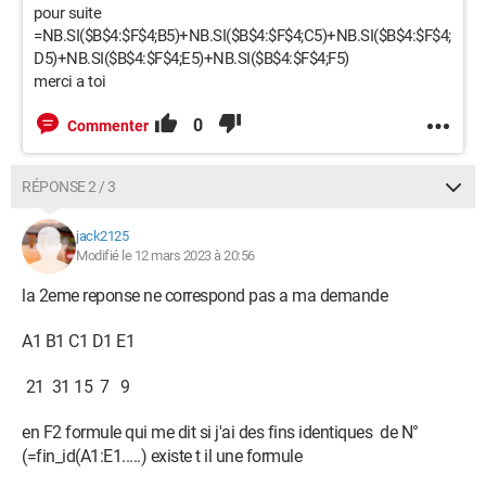
pour suite
=NB.SI($B$4:$F$4;B5)+NB.SI($B$4:$F$4;C5)+NB.SI($B$4:$F$4;
D5)+NB.SI($B$4:$F$4;E5)+NB.SI($B$4:$F$4;F5)
merci a toi
0
Commenter
RÉPONSE 2 / 3
jack2125
Modifié le 12 mars 2023 à 20:56
la 2eme reponse ne correspond pas a ma demande
A1 B1 C1 D1 E1
21 31 15 7 9
en F2 formule qui me dit si j'ai des fins identiques de N°
(=fin_id(A1:E1.....) existe t il une formule