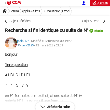
Question
Forum
Applis & Sites
Bureautique
Excel
Sujet Précédent
Sujet Suivant
Recherche si fin identique ou suite de N°
Résolu
jack2125
-
Modifié le 12 mars 2023 à 19:27
jack2125
-
12 mars 2023 à 21:09
bonjour
1ere question
A1 B1 C1 D1 E1
1 4 5 7 9
en F1 formule qui me dit si j'ai une suite de N° (=
suite(A1:E1....) existe t il une formule
Afficher la suite