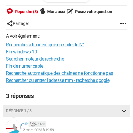
2 eme question
Répondre (3)
Moi aussi
Posez votre question
A1 B1 C1 D1 E1
Partager
21 31 15 7 9
A voir également:
en F2 formule qui me dit si j'ai des fins identiques de N°
Recherche si fin identique ou suite de N°
(=fin_id(A1:E1.....) existe t il une formule
Fin windows 10
merci beaucoup
Searcher moteur de recherche
Fin de numericable
Recherche automatique des chaînes ne fonctionne pas
vous êtes super!
merci à tous
Rechercher ou entrer l'adresse mm - recherche google
3 réponses
RÉPONSE 1 / 3
yclik
1 610
12 mars 2023 à 19:59