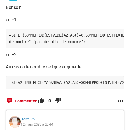
Bonsoir
en F1
=SI(ET(SOMMEPROD(ESTVIDE(A2:A6))=0;SOMMEPROD(ESTTEXTE(A
de nombre";"pas desuite de nombre")
en F2
Au cas ou le nombre de ligne augmente
=SI(A2=INDIRECT("A"&NBVAL(A2:A6)+SOMMEPROD(ESTVIDE(A2:A
0
Commenter
jack2125
12 mars 2023 à 20:44