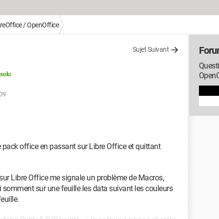
reOffice / OpenOffice
Foru
Sujet Suivant
Questi
solu
OpenO
:09
pack office en passant sur Libre Office et quittant
rt sur Libre Office me signale un problème de Macros,
i somment sur une feuille les data suivant les couleurs
euille.