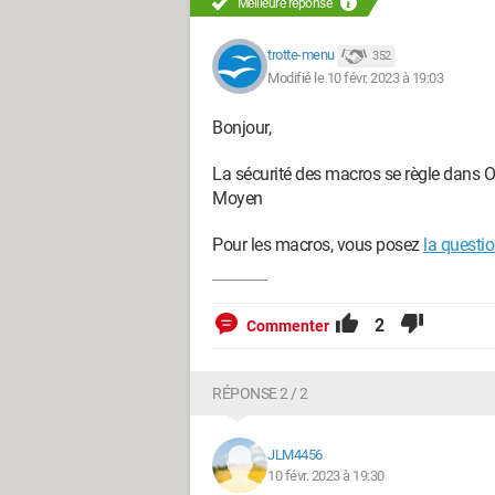
Meilleure réponse
trotte-menu
352
Modifié le 10 févr. 2023 à 19:03
Bonjour,
La sécurité des macros se règle dans Ou
Moyen
Pour les macros, vous posez
la questio
2
Commenter
RÉPONSE 2 / 2
JLM4456
10 févr. 2023 à 19:30