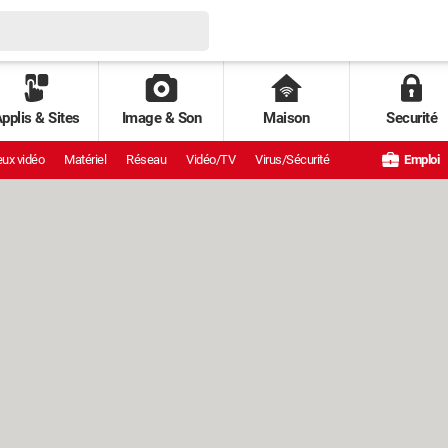
pplis & Sites
Image & Son
Maison
Securité
ux vidéo
Matériel
Réseau
Vidéo/TV
Virus/Sécurité
Emploi