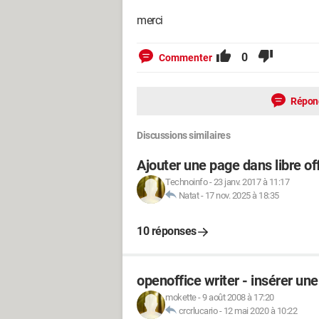
merci
0
Commenter
Répon
Discussions similaires
Ajouter une page dans libre of
Technoinfo
-
23 janv. 2017 à 11:17
Natat
-
17 nov. 2025 à 18:35
10 réponses
openoffice writer - insérer un
mokette
-
9 août 2008 à 17:20
crcrlucario
-
12 mai 2020 à 10:22