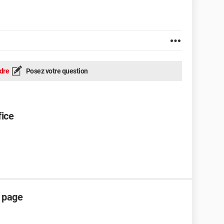
dre
Posez votre question
fice
e page