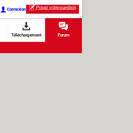
Posez votre
question
Connexion
Téléchargement
Forum