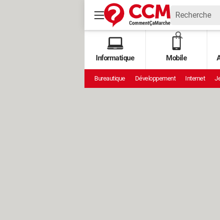
Informatique
Mobile
A
Bureautique
Développement
Internet
Je