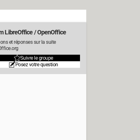
m LibreOffice / OpenOffice
ons et réponses sur la suite
ffice.org
Suivre le groupe
Posez votre question