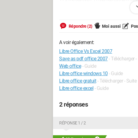
1) à l'ouverture L.O me demande d'alle
dans la barre d'en tête => Où est la subti
2) la Macro excel qui pose problème es
Répondre (2)
Moi aussi
Pose
: =SOMMESICOUL($Journal1.H2:H4999;
al1.J2)
A voir également:
Comment convertir dans une Macro L.
Libre Office Vs Excel 2007
Save as pdf office 2007
- Télécharger 
Merci de votre aide pour mes premiers
Web office
- Guide
JL
Libre office windows 10
- Guide
Libre office gratuit
- Télécharger - Suit
Libre office excel
- Guide
2 réponses
RÉPONSE 1 / 2