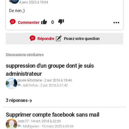
4 janv. 2023 à 19:04
De rien ;)
0
Commenter
Répondre
Posez votre question
Discussions similaires
suppression d'un groupe dont je suis
administrateur
gisele lafontaine
-
2 avr. 2016 à 18:44
Adri1infos
-
2 avr. 2016 à 21:42
3 réponses
Supprimer compte facebook sans mail
Joris77
-
14 oct. 2018 à 22:30
Mollygwen
-
15 mars 2025 à 09:34