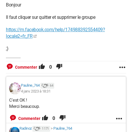
Bonjour
Il faut cliquer sur quitter et supprimer le groupe
https://m.facebook.com/help/174988392554409?
locale2=fr_FR
;)
0
Commenter
Pauline_764
64
4 janv. 2023 à 18:31
C'est OK !
Merci beaucoup.
0
Commenter
Radinoz
>
Pauline_764
1 171