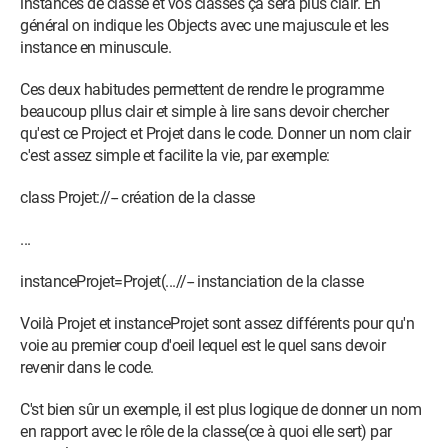
instances de classe et vos classes ça sera plus clair. En
        self.BLancer.destroy()

général on indique les Objects avec une majuscule et les
        self.BLancer.destroy()

instance en minuscule.
        self.LtName.destroy()

Ces deux habitudes permettent de rendre le programme
beaucoup pllus clair et simple à lire sans devoir chercher
qu'est ce Project et Projet dans le code. Donner un nom clair
def PCHIFoLancer(self):

c'est assez simple et facilite la vie, par exemple:
    print(self)

class Projet://-- création de la classe
def Fo2(self):

...
    print(self)

instanceProjet=Projet(...//-- instanciation de la classe
Voilà Projet et instanceProjet sont assez différents pour qu'n
voie au premier coup d'oeil lequel est le quel sans devoir
revenir dans le code.
fen = Tk()

C'st bien sûr un exemple, il est plus logique de donner un nom
fen.geometry("1600x900+-8+0")

en rapport avec le rôle de la classe(ce à quoi elle sert) par
Project = Projet(Nom="Project", Num=1, Fen=fen, 