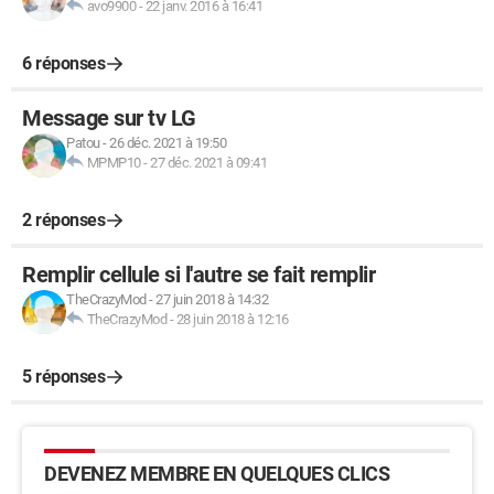
avo9900
-
22 janv. 2016 à 16:41
6 réponses
Message sur tv LG
Patou
-
26 déc. 2021 à 19:50
MPMP10
-
27 déc. 2021 à 09:41
2 réponses
Remplir cellule si l'autre se fait remplir
TheCrazyMod
-
27 juin 2018 à 14:32
TheCrazyMod
-
28 juin 2018 à 12:16
5 réponses
DEVENEZ MEMBRE EN QUELQUES CLICS