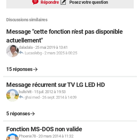
Répondre
Posez votre question
Discussions similaires
Message "cette fonction n'est pas disponible
actuellement"
daladala
-
25 mai 2019 à 13:41
Lucaslebg
-
2 mars 2025 à 00:25
15 réponses
Message récurrent sur TV LG LED HD
bullshitt
-
15 juil. 2012 à 19:53
ghsi med
-
26 sept. 2014 à 14:09
5 réponses
Fonction MS-DOS non valide
Phoenix78
-
20 mars 2014 à 11:32