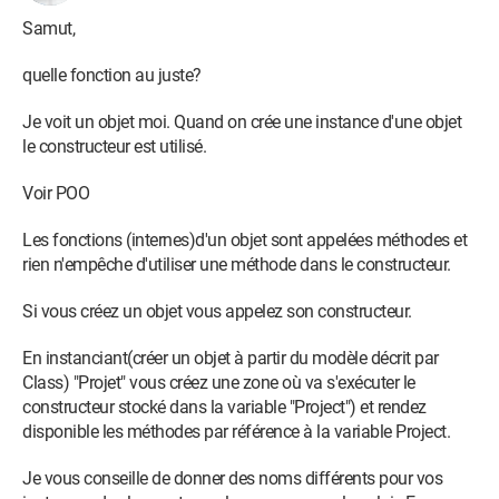
text="Supprimer", bg=PCHIColor2, fg=PCHIColor1, 
Samut,
command=Command2(self), font=(PCHIPolice, Taille2), 
bd=0)

quelle fonction au juste?
        self.LtName = Label(self.Frame, 
text=self.Nom, bg=PCHIColor2, fg=PCHIColor1, font=
Je voit un objet moi. Quand on crée une instance d'une objet
(PCHIPolice, Taille), bd=0)

le constructeur est utilisé.
Voir POO
    def Pack(self, X, Y):

Les fonctions (internes)d'un objet sont appelées méthodes et
        self.Frame.place(x=X, y=Y)

rien n'empêche d'utiliser une méthode dans le constructeur.
        self.CCanvas.place(x=0, y=150)

        self.CCanvas2.place(x=300, y=0)

Si vous créez un objet vous appelez son constructeur.
        self.BLancer.place(x=300, y=84)

        self.BSupp.place(x=300, y=120)

En instanciant(créer un objet à partir du modèle décrit par
        self.LtName.place(x=10, y=150)

Class) "Projet" vous créez une zone où va s'exécuter le
constructeur stocké dans la variable "Project") et rendez
    def Supp(self):

disponible les méthodes par référence à la variable Project.
Je vous conseille de donner des noms différents pour vos
        self.Frame.destroy()
