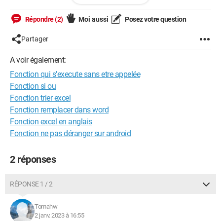
    def __init__(self, Nom, Num, Fen, Command1, 
Répondre (2)
Moi aussi
Posez votre question
Command2, Taille, Taille2):

Partager
        self.DM = str(datetime.now())

        self.DC = str(datetime.now())

A voir également:
        self.Num = Num

Fonction qui s'execute sans etre appelée
        self.Nom = Nom

Fonction si ou
        self.Emp = 1

Fonction trier excel
        self.Frame = Frame(Fen, width=400, 
Fonction remplacer dans word
height=200, bg=PCHIColor1, bd=0)

Fonction excel en anglais
        self.CCanvas = Canvas(self.Frame, 
Fonction ne pas déranger sur android
width=400, height=200, bg=PCHIColor2, bd=0)

        self.CCanvas2 = Canvas(self.Frame, 
2 réponses
width=100, height=200, bg=PCHIColor2, bd=0)

        self.BLancer = Button(self.Frame, 
text="Lancer     ", bg=PCHIColor2, fg=PCHIColor1, 
RÉPONSE 1 / 2
command=Command1(self), font=(PCHIPolice, Taille2), 
bd=0)

Tomahw
2 janv. 2023 à 16:55
        self.BSupp = Button(self.Frame, 