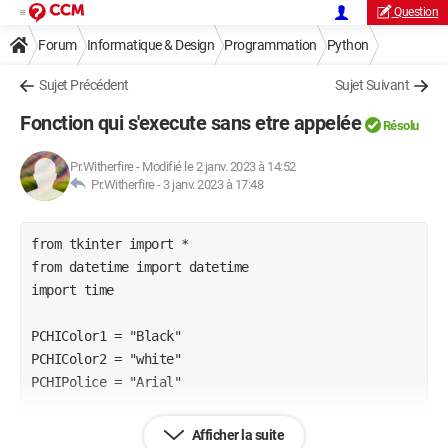
Question
Forum
Informatique & Design
Programmation
Python
Sujet Précédent
Sujet Suivant
Fonction qui s'execute sans etre appelée
Résolu
Pr.Witherfire
-
Modifié le 2 janv. 2023 à 14:52
Pr.Witherfire -
3 janv. 2023 à 17:48
from tkinter import *

from datetime import datetime

import time

PCHIColor1 = "Black"

PCHIColor2 = "white"

PCHIPolice = "Arial"

class Projet:

Afficher la suite