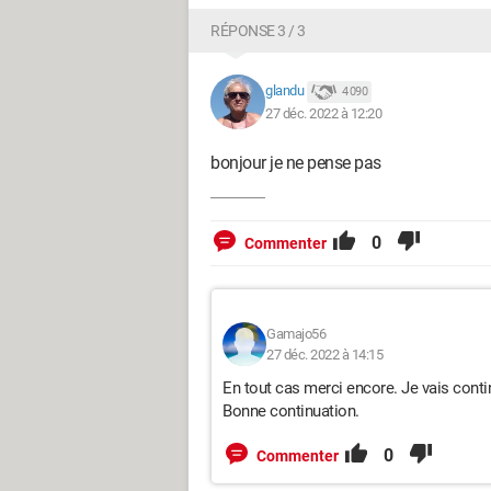
RÉPONSE 3 / 3
glandu
4 090
27 déc. 2022 à 12:20
bonjour je ne pense pas
0
Commenter
Gamajo56
27 déc. 2022 à 14:15
En tout cas merci encore. Je vais conti
Bonne continuation.
0
Commenter