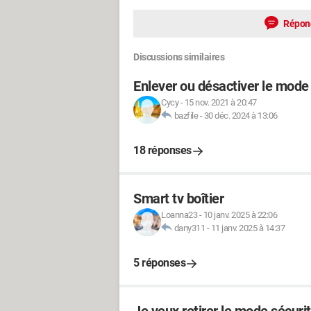
Répon
Discussions similaires
Enlever ou désactiver le mode
Cycy
-
15 nov. 2021 à 20:47
bazfile
-
30 déc. 2024 à 13:06
18 réponses
Smart tv boîtier
Loanna23
-
10 janv. 2025 à 22:06
dany311
-
11 janv. 2025 à 14:37
5 réponses