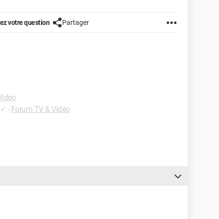
z votre question
Partager
Vidéo
✓
-
Forum TV & Vidéo