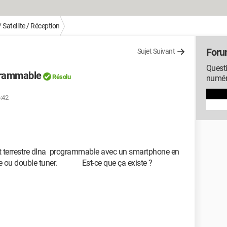
 Satellite / Réception
Forum
Sujet Suivant
Questi
ogrammable
Résolu
numéri
6:42
tnt terrestre dlna programmable avec un smartphone en
ple ou double tuner. Est-ce que ça existe ?