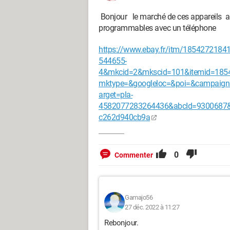
Bonjour le marché de ces appareils an
programmables avec un téléphone
https://www.ebay.fr/itm/185427218
544655-
4&mkcid=2&mkscid=101&itemid=185
mktype=&googleloc=&poi=&campaign
arget=pla-
4582077283264436&abcId=9300687&
c262d940cb9a
0
Commenter
Gamajo56
27 déc. 2022 à 11:27
Rebonjour.