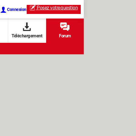
Posez votre
question
Connexion
Téléchargement
Forum