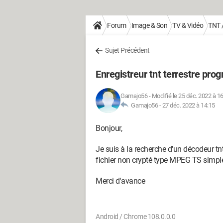
Forum
Image & Son
TV & Vidéo
TNT /
Sujet Précédent
Enregistreur tnt terrestre pr
Gamajo56
-
Modifié le 25 déc. 2022 à 1
Gamajo56 -
27 déc. 2022 à 14:15
Bonjour,
Je suis à la recherche d'un décodeur 
fichier non crypté type MPEG TS sim
Merci d'avance
Android / Chrome 108.0.0.0