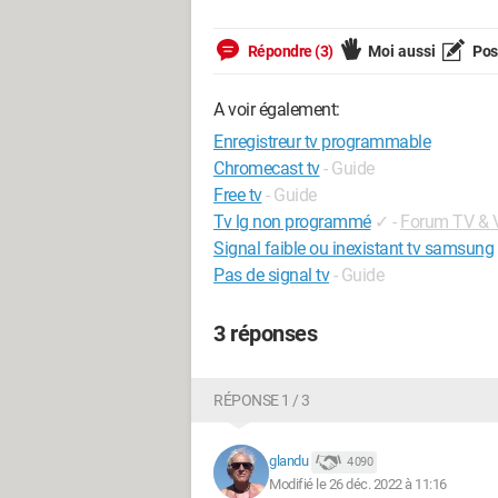
Répondre (3)
Moi aussi
Pose
A voir également:
Enregistreur tv programmable
Chromecast tv
- Guide
Free tv
- Guide
Tv lg non programmé
✓
-
Forum TV & 
Signal faible ou inexistant tv samsung
Pas de signal tv
- Guide
3 réponses
RÉPONSE 1 / 3
glandu
4 090
Modifié le 26 déc. 2022 à 11:16