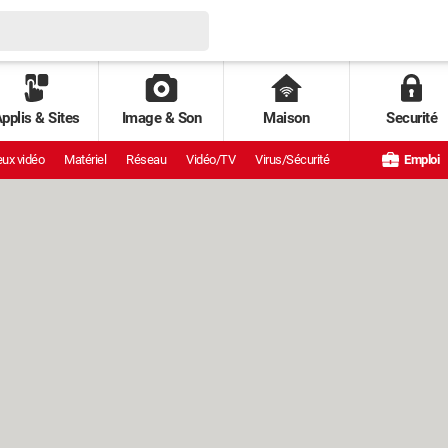
pplis & Sites
Image & Son
Maison
Securité
ux vidéo
Matériel
Réseau
Vidéo/TV
Virus/Sécurité
Emploi