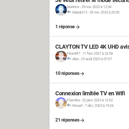
Je veux retirer le mode sécur
beatrice
-
29 nov. 2023 à 12:54
baladur13
-
29 nov. 2023 à 20:42
1 réponse
CLAYTON TV LED 4K UHD avi
Firon497
-
11 févr. 2021 à 22:58
Alex
-
25 août 2023 à 07:57
10 réponses
Connexion limitée TV en Wifi
FSamba
-
22 janv. 2023 à 12:52
Wouaf
-
7 déc. 2025 à 15:26
21 réponses