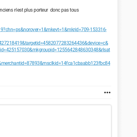
ciens n'est plus porteur donc pas tous
419?chn=ps&norover=1&mkevt=1&mkrid=709-153316-
427218419&targetid=4582077283264436&device=c&
id=425157030&mkgroupid=1255642848630348&rlsat
merchantid=87893&msclkid=14fca1cbaabb123fbc84