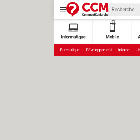
Informatique
Mobile
A
Bureautique
Développement
Internet
Je