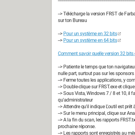
-------------------------------------------------------------------------
--> Télécharge la version FRST de Farba
sur ton Bureau
-->
Pour un système en 32 bits
-->
Pour un système en 64 bits
Comment savoir quelle version 32 bits 
--> Patiente le temps que ton navigateur
nulle part, surtout pas sur les sponsors
--> Ferme toutes les applications, y co
--> Double-clique sur FRST.exe et clique
--> Sous Vista, Windows 7 / 8 et 10, il fa
qu'administrateur
--> Attendre qu'il indique L'outil est prêt
--> Sur le menu principal, clique sur Ana
--> A la fin du scan, les rapports FRST.t
prochaine réponse.
--> Les rapports sont enregistrés au 