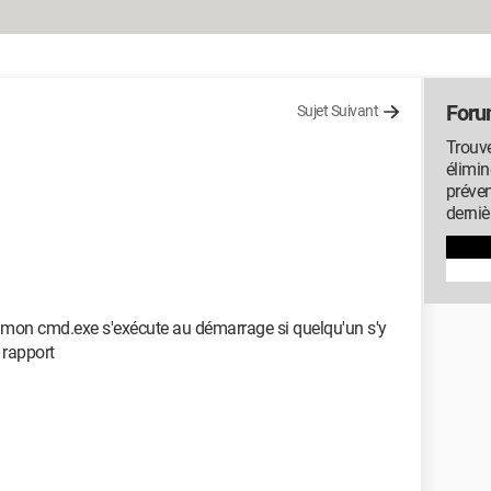
Foru
Sujet Suivant
Trouve
élimin
préven
derniè
 mon cmd.exe s'exécute au démarrage si quelqu'un s'y
n rapport