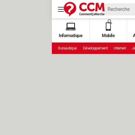
Informatique
Mobile
A
Bureautique
Développement
Internet
Je