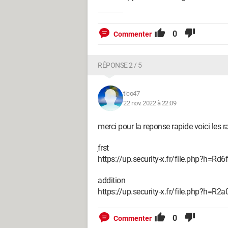
0
Commenter
RÉPONSE 2 / 5
tico47
22 nov. 2022 à 22:09
merci pour la reponse rapide voici les 
̩frst
https://up.security-x.fr/file.php?h=
addition
https://up.security-x.fr/file.php?h
0
Commenter