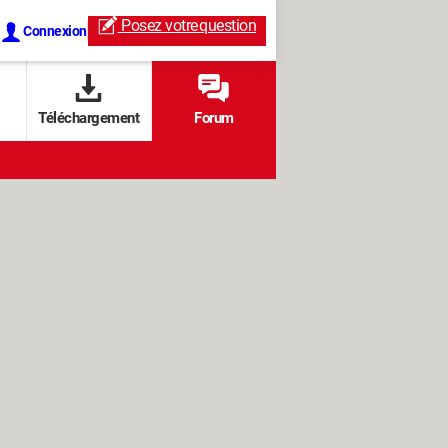
Posez votre
question
Connexion
Téléchargement
Forum