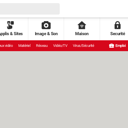
pplis & Sites
Image & Son
Maison
Securité
ux vidéo
Matériel
Réseau
Vidéo/TV
Virus/Sécurité
Emploi