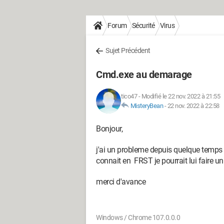
Forum
Sécurité
Virus
Sujet Précédent
Cmd.exe au demarage
tico47
-
Modifié le 22 nov. 2022 à 21:55
MisteryBean
-
22 nov. 2022 à 22:58
Bonjour,
j'ai un probleme depuis quelque temps
connait en FRST je pourrait lui faire u
merci d'avance
Windows / Chrome 107.0.0.0