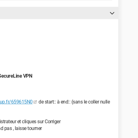
SecureLine VPN
xtup.fr/659615N0
de start:: à end:: (sans le coller nulle
rateur et cliques sur Corriger
 pas , laisse tourner