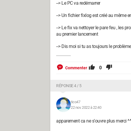
--> Le PC va redémarrer
--> Un fichier fixlog est créé au même 
--> Le fix va nettoyer le pare feu , le
au premier lancement
--> Dis moi si tu as toujours le problème
0
Commenter
RÉPONSE 4 / 5
tico47
22 nov. 2022 à 22:40
apparement ca ne s'ouvre plus merci ^