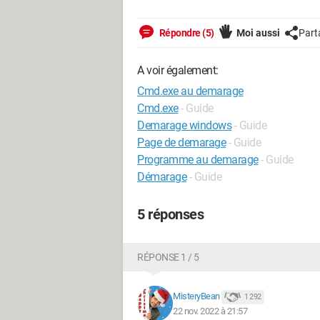
Répondre (5)
Moi aussi
Part
A voir également:
Cmd.exe au demarage
Cmd.exe
- Guide
Demarage windows
- Guide
Page de demarage
- Guide
Programme au demarage
- Guide
Démarage
- Guide
5 réponses
RÉPONSE 1 / 5
MisteryBean
1 292
22 nov. 2022 à 21:57