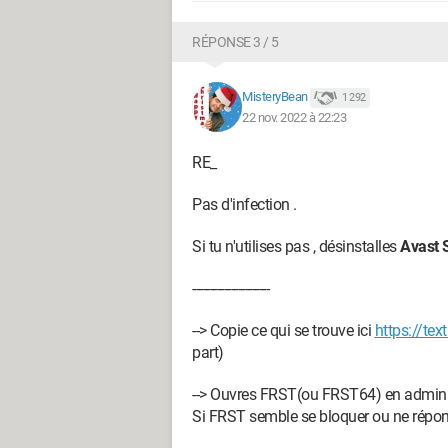
RÉPONSE 3 / 5
MisteryBean
1 292
22 nov. 2022 à 22:23
RE_
Pas d'infection .
Si tu n'utilises pas , désinstalles
Avast 
----------------------
--> Copie ce qui se trouve ici
https://te
part)
--> Ouvres FRST(ou FRST64) en administ
Si FRST semble se bloquer ou ne répond