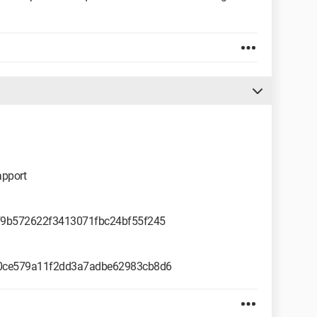
rapport
Rd6f9b572622f3413071fbc24bf55f245
=R2a0ce579a11f2dd3a7adbe62983cb8d6