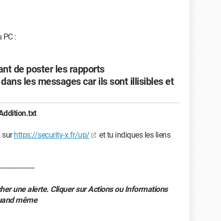
 PC :
ant de poster les rapports
ans les messages car ils sont illisibles et
Addition.txt
s sur
https://security-x.fr/up/
et tu indiques les liens
--------------------
her une alerte. Cliquer sur Actions ou Informations
quand même