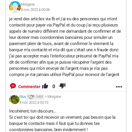
Morgane
8 nov. 2022 à 00:06
je vend des articles via fb et j'ai eu des personnes qui m'ont
contacté pour payer via PayPal et du coup j'ai reçu plusieurs
appels de numéro différent me demandant de confirmer et de
leur donner mes coordonnées bancaires pour simuler un
paiement plein de trucs, avant de confirmer le virement la
banque m'a contacté et m'a dit que c'était une n fraude donc
j’ai pas accepter mais l'interlocuteur présumé de PayPal m'a
dit de confirmer afin que je puisse récupérer l'argent des
personnes qui m’on envoyé de l’argent mais je n'ai pas
compris je n'ai jamais utilisé PayPal pour recevoir de l'argent
0
Commenter
blux
>
Morgane
3 455
8 nov. 2022 à 00:13
Incohérent, ton discours...
Si c'est toi qui doit recevoir un virement, pas besoin que la
banque te contacte mais il faut que tu donnes tes
coordonnées bancaires, bien évidemment !