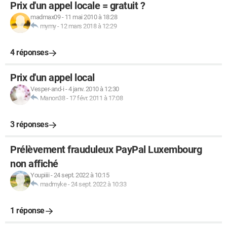
Prix d'un appel locale = gratuit ?
madmax09
-
11 mai 2010 à 18:28
mymy
-
12 mars 2018 à 12:29
4 réponses
Prix d'un appel local
Vesper-and-i
-
4 janv. 2010 à 12:30
Manon38
-
17 févr. 2011 à 17:08
3 réponses
Prélèvement frauduleux PayPal Luxembourg
non affiché
Youpiiii
-
24 sept. 2022 à 10:15
madmyke
-
24 sept. 2022 à 10:33
1 réponse