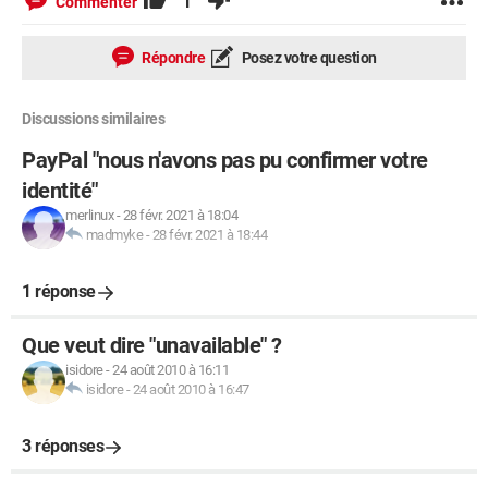
1
Commenter
Répondre
Posez votre question
Discussions similaires
PayPal "nous n'avons pas pu confirmer votre
identité"
merlinux
-
28 févr. 2021 à 18:04
madmyke
-
28 févr. 2021 à 18:44
1 réponse
Que veut dire "unavailable" ?
isidore
-
24 août 2010 à 16:11
isidore
-
24 août 2010 à 16:47
3 réponses