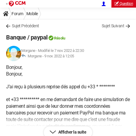
Question
Forum
Mobile
Sujet Précédent
Sujet Suivant
Banque / paypal
Résolu
Morgane
-
Modifié le 7 nov. 2022 à 22:30
Morgane -
9 nov. 2022 à 12:05
Bonjour,
Bonjour,
J’ai reçu à plusieurs reprise dés appel du +33 * ********
et +33 ********** en me demandant de faire une simulation de
paiement ainsi que de leur donner mes coordonnées
bancaires pour recevoir un paiement PayPal ma banque ma
toute de suite contacter pour me dire que c’est une fraude
mais L’interlocuteur m’a dit de confirmer en envoyant 1 par
Afficher la suite
sms