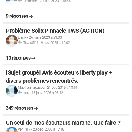
Ethane84
-
24 oct. 2020 à 15:55
9 réponses
Problème Solix Pinnacle TWS (ACTION)
Emrik
-
26 mars 2023 à 21:00
Tsan8511
-
9 nov. 2025 à 12:02
10 réponses
[Sujet groupé] Avis écouteurs liberty play +
divers problèmes rencontrés.
Maelissmasasou
-
21 oct. 2019 à 18:51
dou
-
16 janv. 2026 à 06:42
349 réponses
Un seul de mes écouteurs marche. Que faire ?
VM_417
-
23 déc. 2008 à 17:18