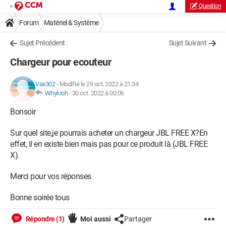
Question
Forum
Matériel & Système
Sujet Précédent
Sujet Suivant
Chargeur pour ecouteur
Vax302
-
Modifié le 29 oct. 2022 à 21:34
Whykioh
-
30 oct. 2022 à 00:06
Bonsoir
Sur quel site,je pourrais acheter un chargeur JBL FREE X?En
effet, il en existe bien mais pas pour ce produit là (JBL FREE
X).
Merci pour vos réponses
Bonne soirée tous
Répondre (1)
Moi aussi
Partager