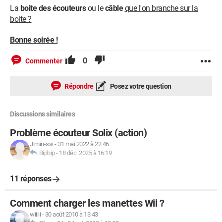
La
boite des écouteurs
ou le
câble
que l'on branche sur la
boite ?
Bonne soirée !
0
Commenter
Répondre
Posez votre question
Discussions similaires
Problème écouteur Solix (action)
Jimin-ssi
-
31 mai 2022 à 22:46
Bipbip
-
18 déc. 2025 à 16:19
11 réponses
Comment charger les manettes Wii ?
wiiiii
-
30 août 2010 à 13:43