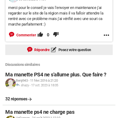
merci pour le conseil je vais l'envoyer en maintenance j'ai
regarder sur le site de la région mais il va falloir attendre la
rentré avec ce problème mais j'ai vérifié avec une souri ca
marche parfaitement :)
0
Commenter
Répondre
Posez votre question
Discussions similaires
Ma manette PS4 ne s'allume plus. Que faire ?
Benji943
-
11 févr. 2016 à 21:20
shazy
-
17 oct. 2023 à 18:05
32 réponses
Ma manette ps4 ne charge pas
UnDemon
-
24 août 2023 à 12:10