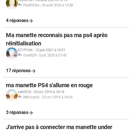
Panth33ra
-
24 août 2023 à 13:38
4 réponses
Ma manette reconnais pas ma ps4 après
réinitialisation
ATYP1KK
-
10 juin 2021 à 19:51
Gueth29
-
5 juil. 2023 à 07:45
17 réponses
ma manette PS4 s'allume en rouge
seb9223
-
24 oct. 2016 à 18:18
little boy62
-
25 oct. 2016 à 14:24
3 réponses
J'arrive pas à connecter ma manette under