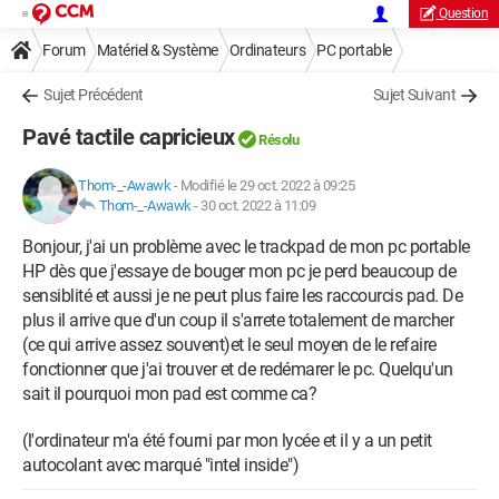
Question
Forum
Matériel & Système
Ordinateurs
PC portable
Sujet Précédent
Sujet Suivant
Pavé tactile capricieux
Résolu
Thom-_-Awawk
-
Modifié le 29 oct. 2022 à 09:25
Thom-_-Awawk
-
30 oct. 2022 à 11:09
Bonjour, j'ai un problème avec le trackpad de mon pc portable
HP dès que j'essaye de bouger mon pc je perd beaucoup de
sensiblité et aussi je ne peut plus faire les raccourcis pad. De
plus il arrive que d'un coup il s'arrete totalement de marcher
(ce qui arrive assez souvent)et le seul moyen de le refaire
fonctionner que j'ai trouver et de redémarer le pc. Quelqu'un
sait il pourquoi mon pad est comme ca?
(l'ordinateur m'a été fourni par mon lycée et il y a un petit
autocolant avec marqué "intel inside")