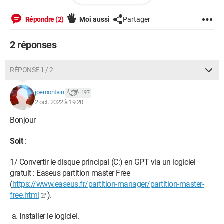
Cordialement
Répondre (2)
Moi aussi
Partager
2 réponses
RÉPONSE 1 / 2
joemontain
197
2 oct. 2022 à 19:20
Bonjour
Soit
:
1/ Convertir le disque principal (C:) en GPT via un logiciel
gratuit : Easeus partition master Free
(
https://www.easeus.fr/partition-manager/partition-master-
free.html
).
a. Installer le logiciel.