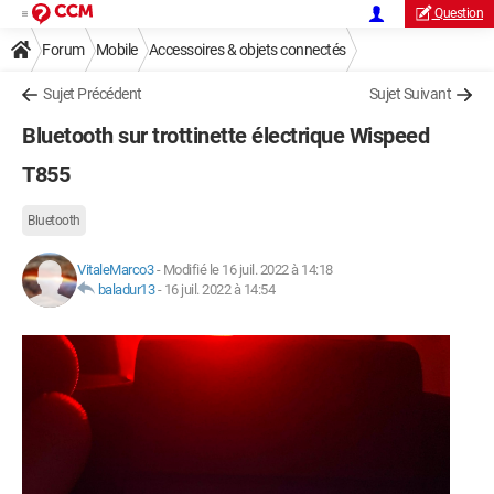
Question
Forum
Mobile
Accessoires & objets connectés
Sujet Précédent
Sujet Suivant
Bluetooth sur trottinette électrique Wispeed
T855
Bluetooth
VitaleMarco3
-
Modifié le 16 juil. 2022 à 14:18
baladur13
-
16 juil. 2022 à 14:54