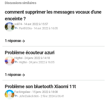
Discussions similaires
comment supprimer les messages vocaux d'une
enceinte ?
soli74
-
14 avr. 2022 à 15:57
Panth33ra
-
14 avr. 2022 à 16:05
1 réponse
Problème écouteur azuri
Higttei
-
24 janv. 2022 à 14:18
Higttei
-
24 janv. 2022 à 16:05
1 réponse
Problème son bluetooth Xiaomi 11t
Fackingslaw
-
15 janv. 2022 à 18:08
JohnDaleck666
-
2 févr. 2024 à 06:41