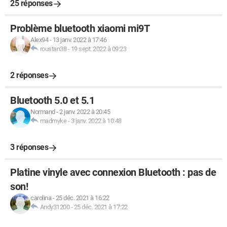
25 réponses
Problème bluetooth xiaomi mi9T
Alex94
-
13 janv. 2022 à 17:46
roustan38
-
19 sept. 2022 à 09:23
2 réponses
Bluetooth 5.0 et 5.1
Normand
-
2 janv. 2022 à 20:45
madmyke
-
3 janv. 2022 à 10:48
3 réponses
Platine vinyle avec connexion Bluetooth : pas de
son!
carolina
-
25 déc. 2021 à 16:22
Andy31200
-
25 déc. 2021 à 17:22