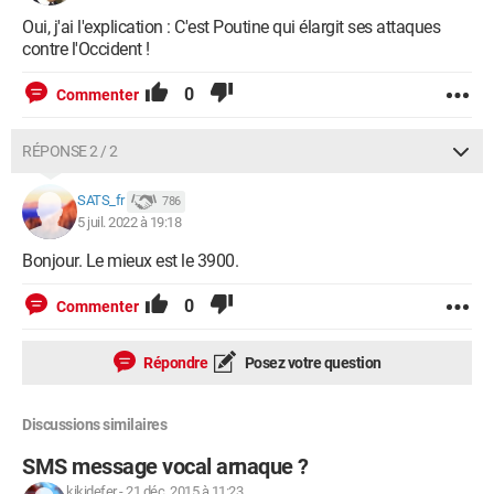
Oui, j'ai l'explication : C'est Poutine qui élargit ses attaques
contre l'Occident !
0
Commenter
RÉPONSE 2 / 2
SATS_fr
786
5 juil. 2022 à 19:18
Bonjour. Le mieux est le 3900.
0
Commenter
Répondre
Posez votre question
Discussions similaires
SMS message vocal arnaque ?
kikidefer
-
21 déc. 2015 à 11:23