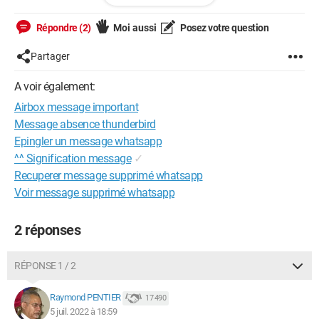
Cordialement.
Répondre (2)
Moi aussi
Posez votre question
Configuration: Android / Chrome 103.0.0.0
Partager
A voir également:
Airbox message important
Message absence thunderbird
Epingler un message whatsapp
^^ Signification message
✓
Recuperer message supprimé whatsapp
Voir message supprimé whatsapp
2 réponses
RÉPONSE 1 / 2
Raymond PENTIER
17 490
5 juil. 2022 à 18:59