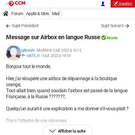
Question
Forum
Applis & Sites
Mail
Sujet Précédent
Sujet Suivant
Message sur Airbox en langue Russe
Résolu
gillesAN
-
Modifié le 5 juil. 2022 à 16:12
SATS_fr
-
5 juil. 2022 à 19:18
Bonjour tout le monde,
Hier, j'ai récupéré une airbox de dépannage à la boutique
orange;
Tout allait bien, quand soudain l'airbox est passé de la langue
Française, à la Russe ???????;
Quelqu'un aurait-il une explication a me donner s'il-vous-plaît ?
Dans l'attente de vos réponses,
Bonne fin de journée,
Afficher la suite