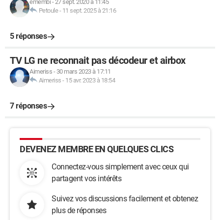
emembi
-
27 sept. 2020 à 11:45
Petoule
-
11 sept. 2025 à 21:16
5 réponses
TV LG ne reconnait pas décodeur et airbox
Aimeriss
-
30 mars 2023 à 17:11
Aimeriss
-
15 avr. 2023 à 18:54
7 réponses
DEVENEZ MEMBRE EN QUELQUES CLICS
Connectez-vous simplement avec ceux qui
partagent vos intérêts
Suivez vos discussions facilement et obtenez
plus de réponses