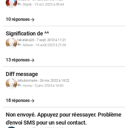
Stepik
-
15 oct. 2025 à 09:44
10 réponses
Signification de ^^
takataka26
-
7 sept. 2010 à 11:21
Adraen
-
16 août 2025 à 21:06
13 réponses
Diff message
zebulonmarie
-
26 nov. 2022 à 18:22
mumu
-
5 janv. 2024 à 14:40
18 réponses
Non envoyé. Appuyez pour réessayer. Problème
d'envoi SMS pour un seul contact.