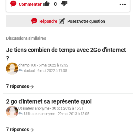
0
Commenter
Répondre
Posez votre question
Discussions similaires
Je tiens combien de temps avec 2Go d'internet
?
champi100
-
5 mai 2022 à 12:32
dadout
-
6 mai 2022 à 11:38
7 réponses
2 go d'internet sa représente quoi
Utilisateur anonyme
-
30 oct. 2012 à 15:31
Utilisateur anonyme
-
29 mai 2013 à 13:05
7 réponses