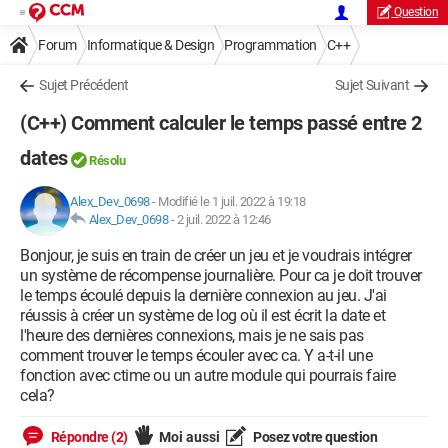
Question
Forum
Informatique & Design
Programmation
C++
Sujet Précédent
Sujet Suivant
(C++) Comment calculer le temps passé entre 2
dates
Résolu
Alex_Dev_0698
-
Modifié le 1 juil. 2022 à 19:18
Alex_Dev_0698
-
2 juil. 2022 à 12:46
Bonjour, je suis en train de créer un jeu et je voudrais intégrer
un système de récompense journalière. Pour ca je doit trouver
le temps écoulé depuis la dernière connexion au jeu. J'ai
réussis à créer un système de log où il est écrit la date et
l'heure des dernières connexions, mais je ne sais pas
comment trouver le temps écouler avec ca. Y a-t-il une
fonction avec ctime ou un autre module qui pourrais faire
cela?
Répondre (2)
Moi aussi
Posez votre question