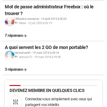
Mot de passe administrateur Freebox : où le
trouver ?
Utilisateur anonyme
-
14 août 2015 à 00:20
Marie
-
12 juil. 2020 à 02:19
7 réponses
A quoi servent les 2 GO de mon portable?
bienvenue60
-
19 mars 2018 à 09:18
astuces72
-
19 mars 2018 à 09:38
3 réponses
DEVENEZ MEMBRE EN QUELQUES CLICS
Connectez-vous simplement avec ceux qui
partagent vos intérêts