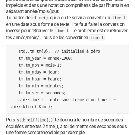
imprécis et dans une notation compréhensible par l'humain en
séparant année/mois/jour.
Tu parles de
qui a dû te servir à convertir un
ctime()
time_t
en une date sous forme de texte. Il te faut faire la conversion
inverse pour retrouver le
. Le problème est de retrouver
time_t
tes année/mois/... puis de les convertir en
.
time_t
    std::tm tm{0};  // initialisé à zéro

    tm.tm_year = annee-1900;

    tm.tm_mon = mois-1;

    tm.tm_mday = jour;

    tm.tm_hour = heure;

    tm.tm_min = minutes;

    tm.tm_sec = secondes;

    std::time_t   date_sous_forme_d_un_time_t = 
std::mktime( &tm ); 
Puis
te donnera le nombre de secondes
std::difftime(,)
écoulées entre tes 2 time_t, à toi de mettre ces secondes sous
une forme compréhensible par exemple