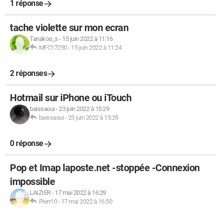
1 réponse
tache violette sur mon ecran
Tanakoo_s
-
15 juin 2022 à 11:16
MFC17250
-
15 juin 2022 à 11:24
2 réponses
Hotmail sur iPhone ou iTouch
baissaoui
-
23 juin 2022 à 15:29
baissaoui
-
23 juin 2022 à 15:29
0 réponse
Pop et Imap laposte.net -stoppée -Connexion
impossible
LAIZIER
-
17 mai 2022 à 16:29
Pierr10
-
17 mai 2022 à 16:50