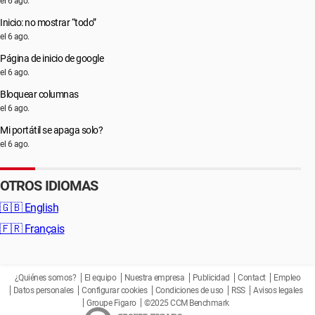
el 6 ago.
Inicio: no mostrar “todo”
el 6 ago.
Página de inicio de google
el 6 ago.
Bloquear columnas
el 6 ago.
Mi portátil se apaga solo?
el 6 ago.
OTROS IDIOMAS
🇬🇧
English
🇫🇷
Français
¿Quiénes somos?
El equipo
Nuestra empresa
Publicidad
Contact
Empleo
Datos personales
Configurar cookies
Condiciones de uso
RSS
Avisos legales
Groupe Figaro
©2025 CCM Benchmark