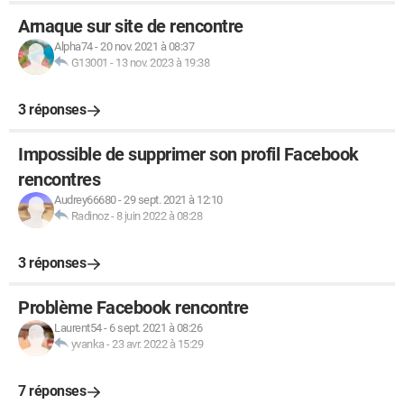
Arnaque sur site de rencontre
Alpha74
-
20 nov. 2021 à 08:37
G13001
-
13 nov. 2023 à 19:38
3 réponses
Impossible de supprimer son profil Facebook
rencontres
Audrey66680
-
29 sept. 2021 à 12:10
Radinoz
-
8 juin 2022 à 08:28
3 réponses
Problème Facebook rencontre
Laurent54
-
6 sept. 2021 à 08:26
yvanka
-
23 avr. 2022 à 15:29
7 réponses