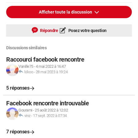
Afficher toute la discussion
Répondre
Posez votre question
Discussions similaires
Raccourci facebook rencontre
Vanille75
-
4 mai 2022 à 16:47
kikoo
-
28 mai 2023 à 19:24
5 réponses
Facebook rencontre introuvable
Gourami
-
25 août 2022 à 12:02
vinz
-
17 sept. 2022 à 07:34
7 réponses