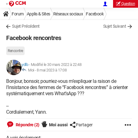
Question
Forum
Applis & Sites
Réseaux sociaux
Facebook
Sujet Précédent
Sujet Suivant
Facebook rencontres
Rencontre
ydlb
-
Modifié le 30 mars 2022 à 22:48
Moi -
8 mai 2023 à 17:08
Bonjour, bonsoir, pourriez-vous m’expliquer la raison de
l’insistance des femmes de “Facebook rencontres” à orienter
systématiquement vers What’sApp ???
--
Cordialement, Yann.
Répondre (2)
Moi aussi
Partager
A voir également: