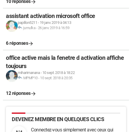
10 réponses
assistant activation microsoft office
papillon5211
-
19 janv. 2019 à 04:13
jumulka
-
26 janv. 2019 à 16:59
6 réponses
office active mais la fenetre d activation affiche
toujours
miharimanana
-
10 sept. 2018 à 18:22
MPMP10
-
10 sept. 2018 à 20:35
12 réponses
DEVENEZ MEMBRE EN QUELQUES CLICS
Connectez-vous simplement avec ceux qui