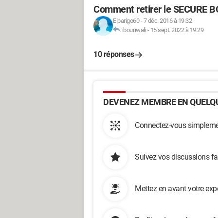
Comment retirer le SECURE B
Elparigo60
-
7 déc. 2016 à 19:32
ibounwali
-
15 sept. 2022 à 19:29
10 réponses
DEVENEZ MEMBRE EN QUELQU
Connectez-vous simplemen
Suivez vos discussions fa
Mettez en avant votre exp