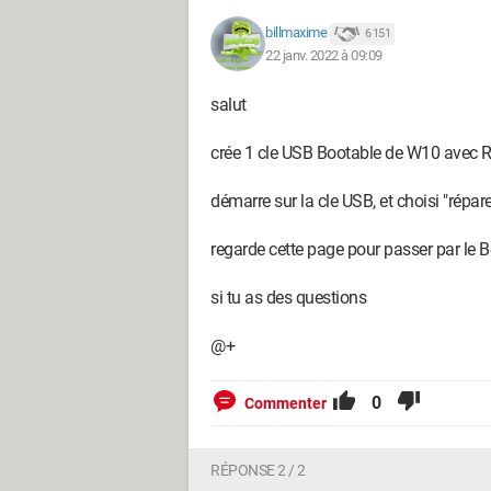
billmaxime
6 151
22 janv. 2022 à 09:09
salut
crée 1 cle USB Bootable de W10 avec R
démarre sur la cle USB, et choisi "répa
regarde cette page pour passer par le 
si tu as des questions
@+
0
Commenter
RÉPONSE 2 / 2