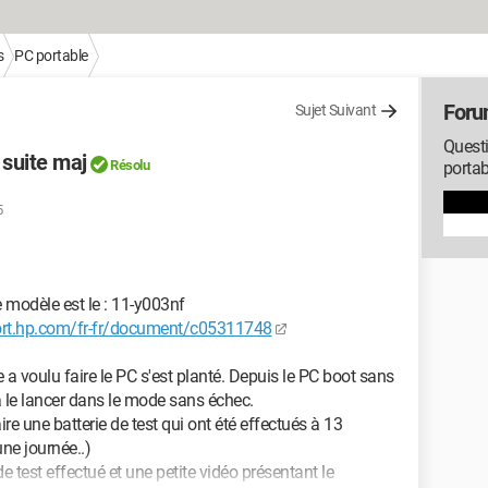
s
PC portable
Foru
Sujet Suivant
Questi
 suite maj
Résolu
portab
5
 modèle est le : 11-y003nf
ort.hp.com/fr-fr/document/c05311748
 a voulu faire le PC s'est planté. Depuis le PC boot sans
 a le lancer dans le mode sans échec.
re une batterie de test qui ont été effectués à 13
une journée..)
de test effectué et une petite vidéo présentant le