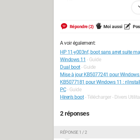
problème.
https://drive.google.com/drive/fo
usp=sharing
Répondre (2)
Moi aussi
Pose
Accord de mon amie pour remettre le PC
Merci de votre aide.
A voir également:
HP 11-y003nf, boot sans arret suite ma
Windows 11
- Guide
Dual boot
- Guide
Mise à jour KB5077241 pour Windows 11 
KB5077181 pour Windows 11 : n'installez 
PC
- Guide
Hiren's boot
- Télécharger - Divers Utilita
2 réponses
RÉPONSE 1 / 2