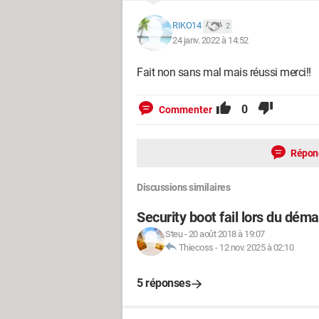
RIKO14
2
24 janv. 2022 à 14:52
Fait non sans mal mais réussi merci!!
0
Commenter
Répon
Discussions similaires
Security boot fail lors du dém
Steu
-
20 août 2018 à 19:07
Thiecoss
-
12 nov. 2025 à 02:10
5 réponses