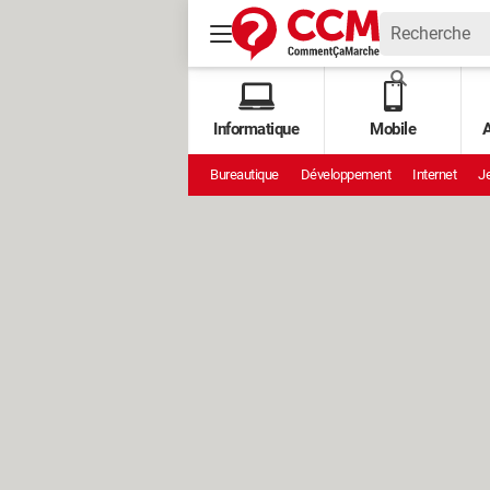
Informatique
Mobile
A
Bureautique
Développement
Internet
Je