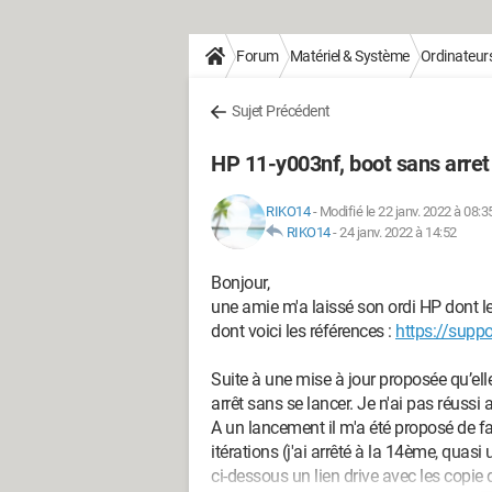
Forum
Matériel & Système
Ordinateur
Sujet Précédent
HP 11-y003nf, boot sans arret
RIKO14
-
Modifié le 22 janv. 2022 à 08:3
RIKO14
-
24 janv. 2022 à 14:52
Bonjour,
une amie m'a laissé son ordi HP dont le
dont voici les références :
https://supp
Suite à une mise à jour proposée qu’elle
arrêt sans se lancer. Je n'ai pas réussi
A un lancement il m'a été proposé de fai
itérations (j'ai arrêté à la 14ème, quasi 
ci-dessous un lien drive avec les copie 