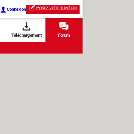
Posez votre
question
Connexion
Téléchargement
Forum