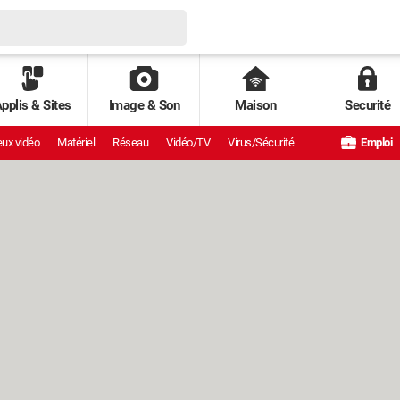
pplis & Sites
Image & Son
Maison
Securité
ux vidéo
Matériel
Réseau
Vidéo/TV
Virus/Sécurité
Emploi