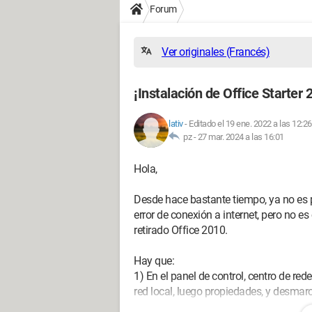
Forum
Ver originales (Francés)
¡Instalación de Office Starter 
lativ
-
Editado el 19 ene. 2022 a las 12:26
pz -
27 mar. 2024 a las 16:01
Hola,
Desde hace bastante tiempo, ya no es p
error de conexión a internet, pero no es
retirado Office 2010.
Hay que:
1) En el panel de control, centro de red
red local, luego propiedades, y desmar