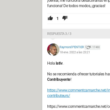
¡Genial, me funciona desactivando el ip
funciona! De todos modos, ¡gracias!
1
RESPUESTA 3 / 3
Raymond PENTIER
17 490
18 ene. 2022 a las 23:21
Hola
lativ
.
No se recomienda ofrecer tutoriales 
Contribuyente
!
https://www.commentcamarche.net/inf
contributeurs/
https://www.commentcamarche.net/con