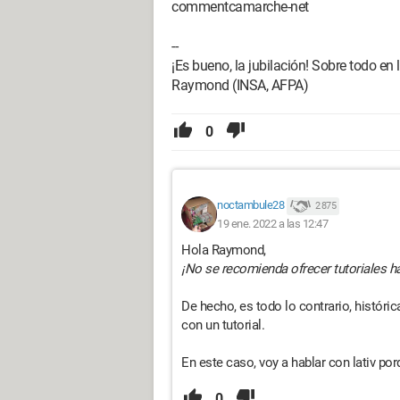
commentcamarche-net
--
¡Es bueno, la jubilación! Sobre todo en la
Raymond (INSA, AFPA)
0
noctambule28
2 875
19 ene. 2022 a las 12:47
Hola Raymond,
¡No se recomienda ofrecer tutoriales 
De hecho, es todo lo contrario, históric
con un tutorial.
En este caso, voy a hablar con lativ po
0