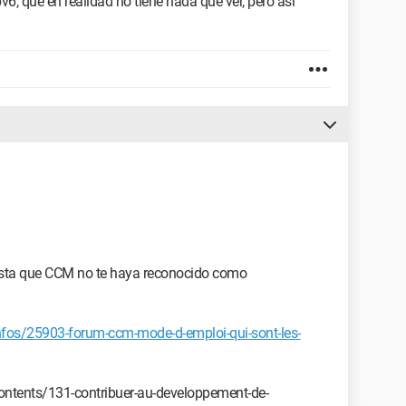
v6, que en realidad no tiene nada que ver, pero así
hasta que CCM no te haya reconocido como
os/25903-forum-ccm-mode-d-emploi-qui-sont-les-
tents/131-contribuer-au-developpement-de-