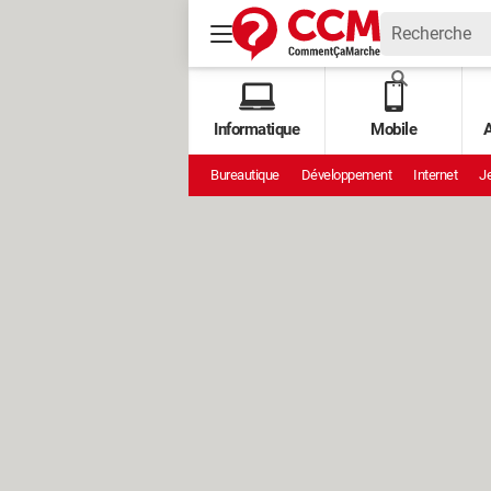
Informatique
Mobile
A
Bureautique
Développement
Internet
Je