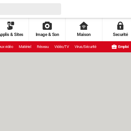
pplis & Sites
Image & Son
Maison
Securité
ux vidéo
Matériel
Réseau
Vidéo/TV
Virus/Sécurité
Emploi