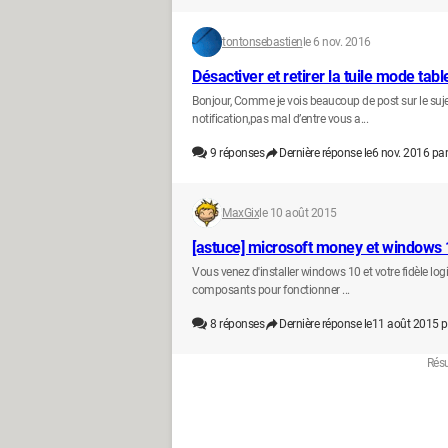
tontonsebastien
le 6 nov. 2016
Désactiver et retirer la tuile mode tab
Bonjour, Comme je vois beaucoup de post sur le sujet
notification,pas mal d’entre vous a...
9
réponses
Dernière réponse le
6 nov. 2016 par
MaxGix
le 10 août 2015
[astuce] microsoft money et windows 
Vous venez d'installer windows 10 et votre fidèle log
composants pour fonctionner ...
8
réponses
Dernière réponse le
11 août 2015 p
Résu