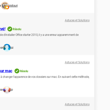
r
pistouri
Astuces et Solutions
uvé!
Résolu
le d'installer Office starter 2010, il y a une erreur apparemment de
par
pz
Astuces et Solutions
 sur mac
Résolu
re à changer l'apparence de vos dossiers sur mac. En suivant cette méthode,
par
jp
Astuces et Solutions