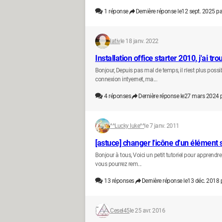
1
réponse
Dernière réponse le
12 sept. 2025 pa
lativ
le 18 janv. 2022
Installation office starter 2010, j'ai tro
Bonjour, Depuis pas mal de temps, il n'est plus possib
connexion intyernet, ma...
4
réponses
Dernière réponse le
27 mars 2024 
^^Lucky luke^^
le 7 janv. 2011
[astuce] changer l'icône d'un élément
Bonjour à tous, Voici un petit tutoriel pour apprend
vous pourrez rem...
13
réponses
Dernière réponse le
13 déc. 2018 
Cesel45
le 25 avr. 2016