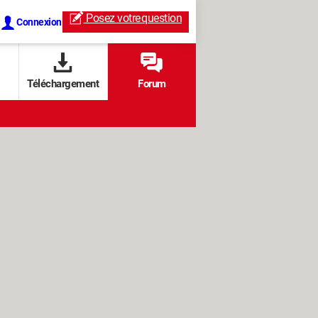
Posez votre
question
Connexion
Téléchargement
Forum