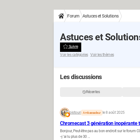
Forum
Astuces et Solutions
Astuces et Solution
Suivre
Voir les catégories
Voir les thèmes
Les discussions
Récentes
pistouri
le 8 août 2025
Ambassadeur
Chromecast 3 génération inopérante
Bonjour, Peut-être pas au bon endroit sur le forum
--j 'ai lu plus de 30 ...