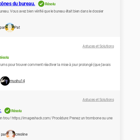
cônes du bureau.
Résolu
ureau. Vous avez bien vérifié que le bureau était bien dans le dossier
 par
Pat
Astuces et Solutions
Résolu
forums pour trouver comment réactiver la mise à jour prolongé (que j'avais
r
mushu14
Astuces et Solutions
.
Résolu
é d'un trou ! https://imageshack.com/ Procédure: Prenez un trombone ou une
 par
creoline