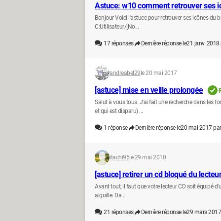
Astuce: w10 comment retrouver ses i
Bonjour Voici l'astuce pour retrouver ses icônes du b
C:Utilisateur/[No...
17
réponses
Dernière réponse le
21 janv. 2018
andreabel29
le 20 mai 2017
[astuce] mise en veille prolongée
Salut à vous tous. J'ai fait une recherche dans les 
et qui est disparu) ...
1
réponse
Dernière réponse le
20 mai 2017 pa
itachi95
le 29 mai 2010
[astuce] retirer un cd bloqué du lecteur
Avant tout, il faut que votre lecteur CD soit équip
aiguille. Da...
21
réponses
Dernière réponse le
29 mars 2017