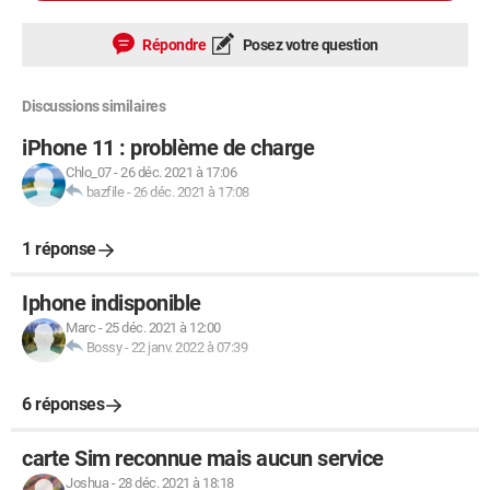
Répondre
Posez votre question
Discussions similaires
iPhone 11 : problème de charge
Chlo_07
-
26 déc. 2021 à 17:06
bazfile
-
26 déc. 2021 à 17:08
1 réponse
Iphone indisponible
Marc
-
25 déc. 2021 à 12:00
Bossy
-
22 janv. 2022 à 07:39
6 réponses
carte Sim reconnue mais aucun service
Joshua
-
28 déc. 2021 à 18:18