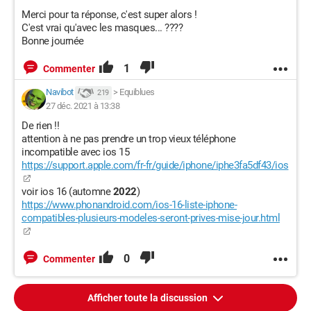
Merci pour ta réponse, c'est super alors !
C'est vrai qu'avec les masques... ????
Bonne journée
1
Commenter
Navibot
>
Equiblues
219
27 déc. 2021 à 13:38
De rien !!
attention à ne pas prendre un trop vieux téléphone
incompatible avec ios 15
https://support.apple.com/fr-fr/guide/iphone/iphe3fa5df43/ios
voir ios 16 (automne
2022
)
https://www.phonandroid.com/ios-16-liste-iphone-
compatibles-plusieurs-modeles-seront-prives-mise-jour.html
0
Commenter
Afficher toute la discussion