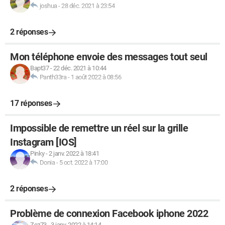
joshua
-
28 déc. 2021 à 23:54
2 réponses
Mon téléphone envoie des messages tout seul
Bapt37
-
22 déc. 2021 à 10:44
Panth33ra
-
1 août 2022 à 08:56
17 réponses
Impossible de remettre un réel sur la grille
Instagram [IOS]
Pinky
-
2 janv. 2022 à 18:41
Donia
-
5 oct. 2022 à 17:00
2 réponses
Problème de connexion Facebook iphone 2022
Zez73
-
3 janv. 2022 à 14:14