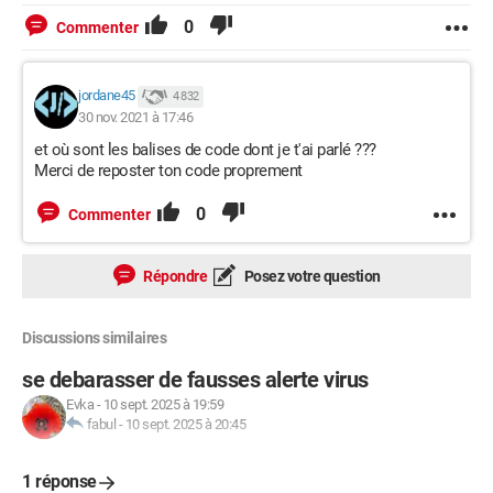
0
Commenter
jordane45
4 832
30 nov. 2021 à 17:46
et où sont les balises de code dont je t'ai parlé ???
Merci de reposter ton code proprement
0
Commenter
Répondre
Posez votre question
Discussions similaires
se debarasser de fausses alerte virus
Evka
-
10 sept. 2025 à 19:59
fabul
-
10 sept. 2025 à 20:45
1 réponse