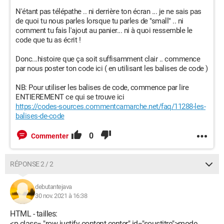
N'étant pas télépathe .. ni derrière ton écran ... je ne sais pas
de quoi tu nous parles lorsque tu parles de "small" .. ni
comment tu fais l'ajout au panier... ni à quoi ressemble le
code que tu as écrit !
Donc...histoire que ça soit suffisamment clair .. commence
par nous poster ton code ici ( en utilisant les balises de code )
NB: Pour utiliser les balises de code, commence par lire
ENTIEREMENT ce qui se trouve ici
https://codes-sources.commentcamarche.net/faq/11288-les-
balises-de-code
0
Commenter
RÉPONSE 2 / 2
debutantejava
30 nov. 2021 à 16:38
HTML - tailles:
<p class= "row justify-content-center" id="soustitre">mode