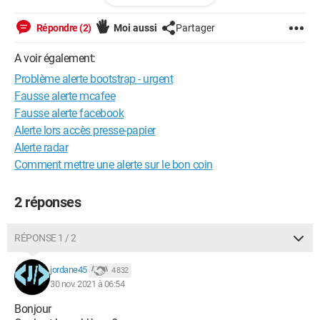
Merci de votre aide,
Répondre (2)
Moi aussi
Partager
Chloé
A voir également:
Problème alerte bootstrap - urgent
Configuration:
Windows / Chrome 96.0.4664.45
Fausse alerte mcafee
Fausse alerte facebook
Alerte lors accès presse-papier
Alerte radar
Comment mettre une alerte sur le bon coin
2 réponses
RÉPONSE 1 / 2
jordane45
4 832
30 nov. 2021 à 06:54
Bonjour