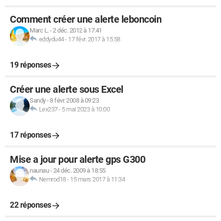
Comment créer une alerte leboncoin
Marc L.
-
2 déc. 2012 à 17:41
eddydu44
-
17 févr. 2017 à 15:58
19 réponses
Créer une alerte sous Excel
Sandy
-
8 févr. 2008 à 09:23
Lex237
-
5 mai 2023 à 10:00
17 réponses
Mise a jour pour alerte gps G300
naunau
-
24 déc. 2009 à 18:55
Nemrod18
-
15 mars 2017 à 11:34
22 réponses