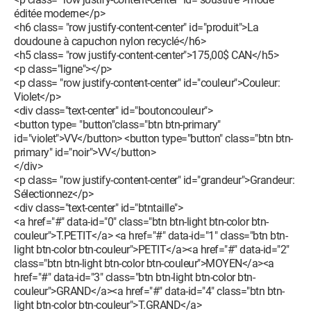
éditée moderne</p>
<h6 class= "row justify-content-center" id="produit">La
doudoune à capuchon nylon recyclé</h6>
<h5 class= "row justify-content-center">175,00$ CAN</h5>
<p class="ligne"></p>
<p class= "row justify-content-center" id="couleur">Couleur:
Violet</p>
<div class="text-center" id="boutoncouleur">
<button type= "button"class="btn btn-primary"
id="violet">VV</button> <button type="button" class="btn btn-
primary" id="noir">VV</button>
</div>
<p class= "row justify-content-center" id="grandeur">Grandeur:
Sélectionnez</p>
<div class="text-center" id="btntaille">
<a href="#" data-id="0" class="btn btn-light btn-color btn-
couleur">T.PETIT</a> <a href="#" data-id="1" class="btn btn-
light btn-color btn-couleur">PETIT</a><a href="#" data-id="2"
class="btn btn-light btn-color btn-couleur">MOYEN</a><a
href="#" data-id="3" class="btn btn-light btn-color btn-
couleur">GRAND</a><a href="#" data-id="4" class="btn btn-
light btn-color btn-couleur">T.GRAND</a>