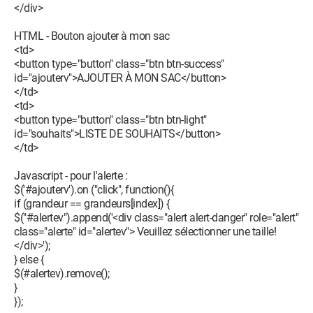
</div>
HTML - Bouton ajouter à mon sac
<td>
<button type="button" class="btn btn-success"
id="ajouterv">AJOUTER À MON SAC</button>
</td>
<td>
<button type="button" class="btn btn-light"
id="souhaits">LISTE DE SOUHAITS</button>
</td>
Javascript - pour l'alerte :
$('#ajouterv').on ("click", function(){
if (grandeur == grandeurs[index]) {
$("#alertev").append('<div class="alert alert-danger" role="alert"
class="alerte" id="alertev"> Veuillez sélectionner une taille!
</div>');
} else {
$(#alertev).remove();
}
});