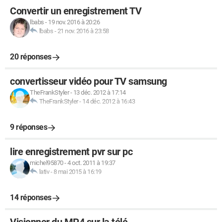
Convertir un enregistrement TV
lbabs
-
19 nov. 2016 à 20:26
lbabs
-
21 nov. 2016 à 23:58
20 réponses
convertisseur vidéo pour TV samsung
TheFrankStyler
-
13 déc. 2012 à 17:14
TheFrankStyler
-
14 déc. 2012 à 16:43
9 réponses
lire enregistrement pvr sur pc
michel95870
-
4 oct. 2011 à 19:37
lativ
-
8 mai 2015 à 16:19
14 réponses