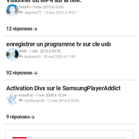
Visionner du MP4 sur la télé.
frelInfo
-
9 nov. 2015 à 10:06
algerino77
-
13 nov. 2015 à 19:27
12 réponses
enregistrer un programme tv sur cle usb
titidiv
-
1 déc. 2010 à 00:35
laotseu63
-
19 mai 2026 à 11:43
92 réponses
Activation Divx sur le SamsungPlayerAddict
wouafou
-
1 nov. 2008 à 16:34
2zv96uqm5r
-
12 mai 2014 à 00:09
9 réponses