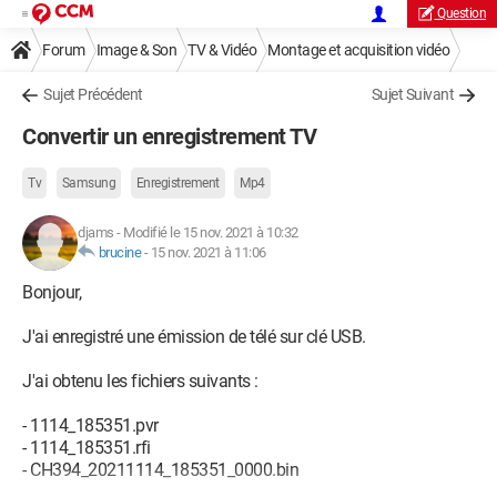
Question
Forum
Image & Son
TV & Vidéo
Montage et acquisition vidéo
Sujet Précédent
Sujet Suivant
Convertir un enregistrement TV
Tv
Samsung
Enregistrement
Mp4
djams
-
Modifié le 15 nov. 2021 à 10:32
brucine
-
15 nov. 2021 à 11:06
Bonjour,
J'ai enregistré une émission de télé sur clé USB.
J'ai obtenu les fichiers suivants :
- 1114_185351.pvr
- 1114_185351.rfi
- CH394_20211114_185351_0000.bin