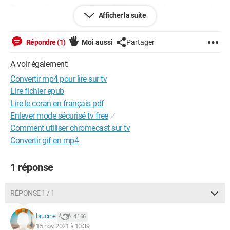
Est-il possible de convertir ces fichiers afin d'obtenir une vidéo
Afficher la suite
que je puisse visionner sur mon PC ?
Merci pour votre aide.
Répondre (1)
Moi aussi
Partager
Cordialement,
A voir également:
Convertir mp4 pour lire sur tv
Lire fichier epub
Lire le coran en français pdf
Enlever mode sécurisé tv free
✓
Comment utiliser chromecast sur tv
Convertir gif en mp4
1 réponse
RÉPONSE 1 / 1
brucine
4 166
15 nov. 2021 à 10:39