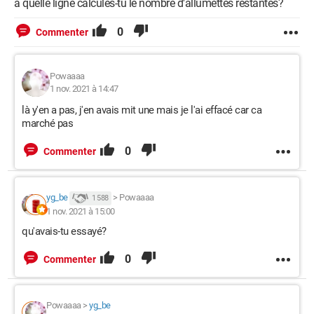
à quelle ligne calcules-tu le nombre d'allumettes restantes?
0
Commenter
Powaaaa
1 nov. 2021 à 14:47
là y'en a pas, j'en avais mit une mais je l'ai effacé car ca
marché pas
0
Commenter
yg_be
>
Powaaaa
1 588
1 nov. 2021 à 15:00
qu'avais-tu essayé?
0
Commenter
Powaaaa
>
yg_be