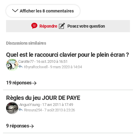
Afficher les 8 commentaires
Répondre
Posez votre question
Discussions similaires
Quel est le raccourci clavier pour le plein écran ?
Carotte77
-
16 oct. 2010 à 16:51
KhyraRockwell
-
9 mars 2020 à 14:04
19 réponses
Règles du jeu JOUR DE PAYE
-AngusYoung
-
17 avr. 2011 à 17:49
Rinoura254
-
7 août 2013 à 23:26
9 réponses