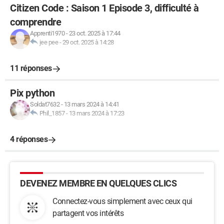
Citizen Code : Saison 1 Episode 3, difficulté à
comprendre
Apprenti1970
-
23 oct. 2025 à 17:44
jee pee
-
29 oct. 2025 à 14:28
11 réponses
Pix python
Soldat7632
-
13 mars 2024 à 14:41
Phil_1857
-
13 mars 2024 à 17:23
4 réponses
DEVENEZ MEMBRE EN QUELQUES CLICS
Connectez-vous simplement avec ceux qui
partagent vos intérêts