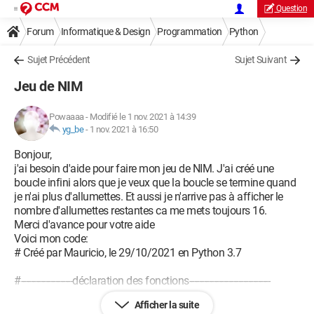
Question
Forum
Informatique & Design
Programmation
Python
Sujet Précédent
Sujet Suivant
Jeu de NIM
Powaaaa
-
Modifié le 1 nov. 2021 à 14:39
yg_be
-
1 nov. 2021 à 16:50
Bonjour,
j'ai besoin d'aide pour faire mon jeu de NIM. J'ai créé une
boucle infini alors que je veux que la boucle se termine quand
je n'ai plus d'allumettes. Et aussi je n'arrive pas à afficher le
nombre d'allumettes restantes ca me mets toujours 16.
Merci d'avance pour votre aide
Voici mon code:
# Créé par Mauricio, le 29/10/2021 en Python 3.7
#---------------------déclaration des fonctions---------------------------------
Afficher la suite
#----------------------Programme principal--------------------------------------