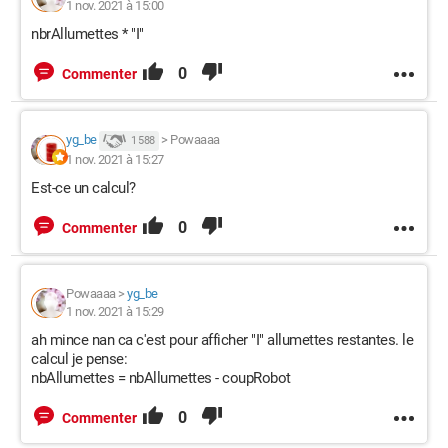
1 nov. 2021 à 15:00
nbrAllumettes * "I"
0
Commenter
yg_be
>
Powaaaa
1 588
1 nov. 2021 à 15:27
Est-ce un calcul?
0
Commenter
Powaaaa
>
yg_be
1 nov. 2021 à 15:29
ah mince nan ca c'est pour afficher "I" allumettes restantes. le
calcul je pense:
nbAllumettes = nbAllumettes - coupRobot
0
Commenter