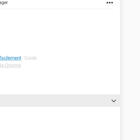
ager
 facilement
- Guide
le Chrome