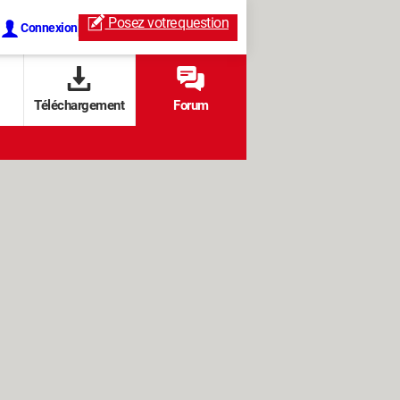
Posez votre
question
Connexion
Téléchargement
Forum