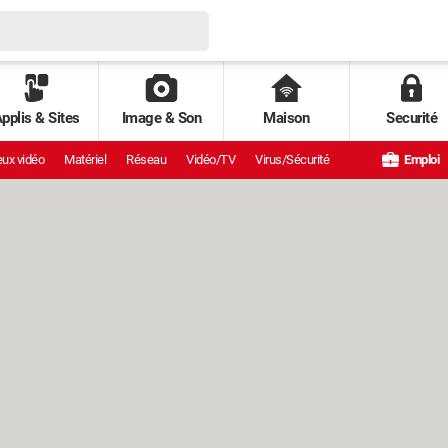
pplis & Sites
Image & Son
Maison
Securité
ux vidéo
Matériel
Réseau
Vidéo/TV
Virus/Sécurité
Emploi