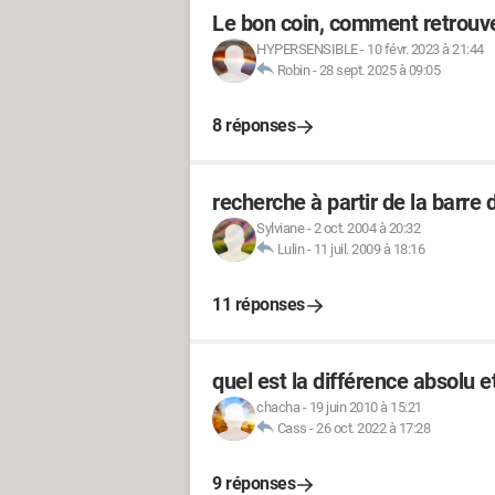
Le bon coin, comment retrou
HYPERSENSIBLE
-
10 févr. 2023 à 21:44
Robin
-
28 sept. 2025 à 09:05
8 réponses
recherche à partir de la barre 
Sylviane
-
2 oct. 2004 à 20:32
Lulin
-
11 juil. 2009 à 18:16
11 réponses
quel est la différence absolu et
chacha
-
19 juin 2010 à 15:21
Cass
-
26 oct. 2022 à 17:28
9 réponses