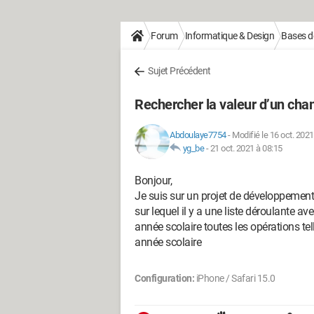
Forum
Informatique & Design
Bases d
Sujet Précédent
Rechercher la valeur d’un ch
Abdoulaye7754
-
Modifié le 16 oct. 2021
yg_be
-
21 oct. 2021 à 08:15
Bonjour,
Je suis sur un projet de développement 
sur lequel il y a une liste déroulante av
année scolaire toutes les opérations te
année scolaire
Configuration:
iPhone / Safari 15.0