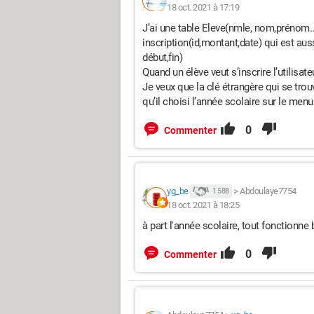
18 oct. 2021 à 17:19
J’ai une table Eleve(nmle, nom,prénom…)
inscription(id,montant,date) qui est auss
début,fin)
Quand un élève veut s’inscrire l’utilisa
Je veux que la clé étrangère qui se tro
qu’il choisi l’année scolaire sur le men
0
Commenter
yg_be
>
Abdoulaye7754
1 588
18 oct. 2021 à 18:25
à part l'année scolaire, tout fonctionne 
0
Commenter