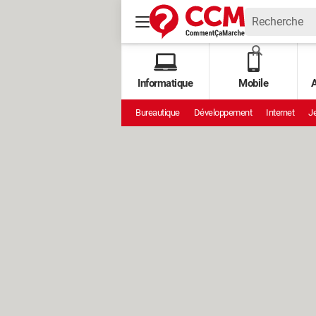
Informatique
Mobile
A
Bureautique
Développement
Internet
Je