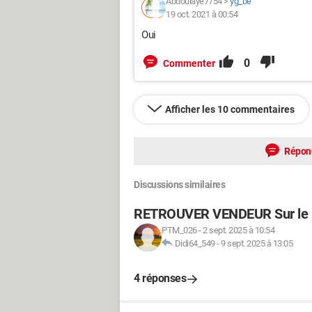
Abdoulaye7754
>
yg_be
19 oct. 2021 à 00:54
Oui
0
Commenter
Afficher les 10 commentaires
Répon
Discussions similaires
RETROUVER VENDEUR Sur le 
PTM_026
-
2 sept. 2025 à 10:54
Didi64_549
-
9 sept. 2025 à 13:05
4 réponses