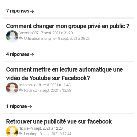
7 réponses
Comment changer mon groupe privé en public ?
Cocorico097
-
7 sept. 2021 à 21:20
Utilisateur anonyme
-
8 sept. 2021 à 06:26
4 réponses
Comment mettre en lecture automatique une
vidéo de Youtube sur Facebook?
ltartempion
-
8 sept. 2021 à 11:43
Radinoz
-
8 sept. 2021 à 12:55
1 réponse
Retrouver une publicité vue sur facebook
Nicole
-
9 sept. 2021 à 12:20
bendrop
-
9 sept. 2021 à 12:44