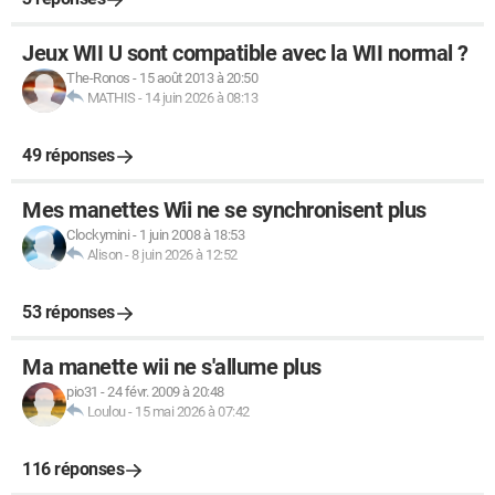
Jeux WII U sont compatible avec la WII normal ?
The-Ronos
-
15 août 2013 à 20:50
MATHIS
-
14 juin 2026 à 08:13
49 réponses
Mes manettes Wii ne se synchronisent plus
Clockymini
-
1 juin 2008 à 18:53
Alison
-
8 juin 2026 à 12:52
53 réponses
Ma manette wii ne s'allume plus
pio31
-
24 févr. 2009 à 20:48
Loulou
-
15 mai 2026 à 07:42
116 réponses