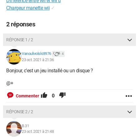
Différence entre wii et wii u
Chargeur manette wii
✓
2 réponses
RÉPONSE 1 / 2
Vanoulivolski8976
4
23 oct. 2021 à 21:36
Bonjour, c'est un jeu installé ou un disque ?
@+
0
Commenter
RÉPONSE 2 / 2
B.31
23 oct. 2021 à 21:48