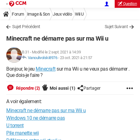
Question
Forum
Image & Son
Jeux vidéo
Wii U
Sujet Précédent
Sujet Suivant
Minecraft ne démarre pas sur ma Wii u
B.31
-
Modifié le 2 sept. 2021 à 14:39
Vanoulivolski8976
-
23 oct. 2021 à 21:57
Bonjour, le jeu
Minecraft
sur ma Wii u ne veux pas démarrer .
Que dois-je faire ?
Répondre (2)
Moi aussi
(1)
Partager
A voir également:
Minecraft ne démarre pas sur ma Wii u
Windows 10 ne démarre pas
U torrent
Pile manette wii