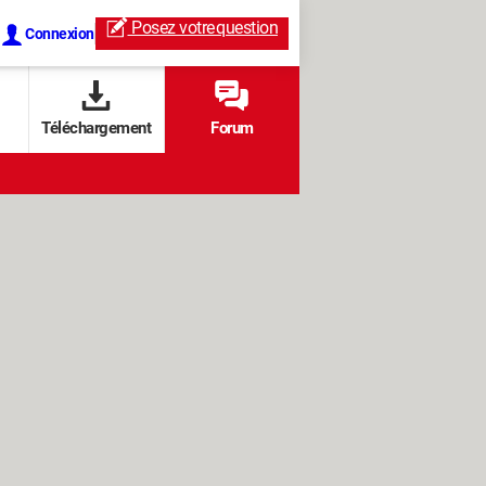
Posez votre
question
Connexion
Téléchargement
Forum