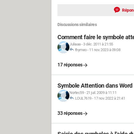
Répon
Discussions similaires
Comment faire le symbole att
Juliaaa
-
3 déc. 2011 à 21:55
thymeo
-
11 nov. 2023 à 09:08
17 réponses
Symbole Attention dans Word
Nortec59
-
21 juil. 2009 à 11:11
LOUL7619
-
17 nov. 2022 à 21:41
33 réponses