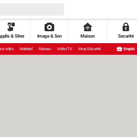
pplis & Sites
Image & Son
Maison
Securité
ux vidéo
Matériel
Réseau
Vidéo/TV
Virus/Sécurité
Emploi