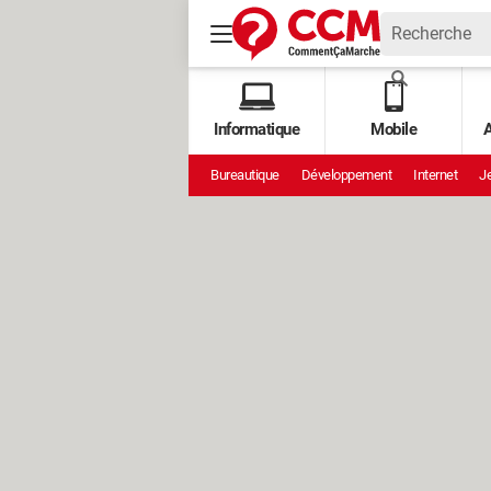
Informatique
Mobile
A
Bureautique
Développement
Internet
Je