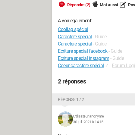
Répondre (2)
Moi aussi
Pose
A voir également:
Coollag spécial
Caractere special
- Guide
Caractere spécial
- Guide
Ecriture special facebook
- Guide
Ecriture special instagram
- Guide
Coeur caractère spécial
✓
-
Forum Logi
2 réponses
RÉPONSE 1 / 2
Utilisateur anonyme
30 juil. 2021 à 14:15