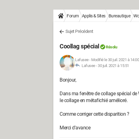
Forum
Applis & Sites
Bureautique
Wo
Sujet Précédent
Coollag spécial
Résolu
Lafusee
-
Modifié le 30 juil. 2021 à 14:00
Lafusee -
30 juil. 2021 à 15:51
Bonjour,
Dans ma fenêtre de collage spécial de 
le collage en métafichié amélioré.
Comme corriger cette disparition ?
Merci d'avance