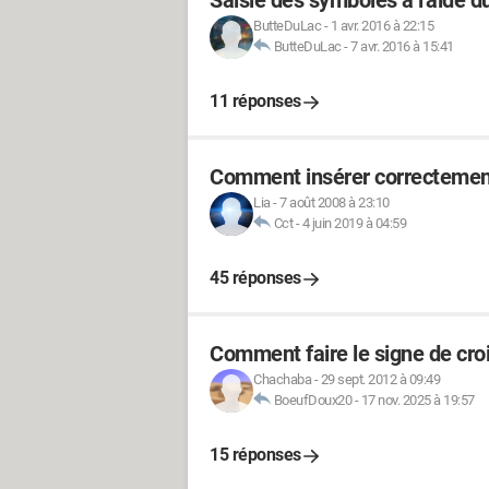
Saisie des symboles à l'aide du
ButteDuLac
-
1 avr. 2016 à 22:15
ButteDuLac
-
7 avr. 2016 à 15:41
11 réponses
Comment insérer correctement
Lia
-
7 août 2008 à 23:10
Cct
-
4 juin 2019 à 04:59
45 réponses
Comment faire le signe de croi
Chachaba
-
29 sept. 2012 à 09:49
BoeufDoux20
-
17 nov. 2025 à 19:57
15 réponses