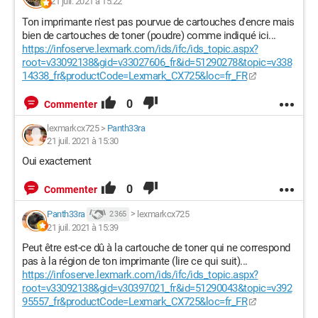
21 juil. 2021 à 15:22
Ton imprimante n'est pas pourvue de cartouches d'encre mais
bien de cartouches de toner (poudre) comme indiqué ici...
https://infoserve.lexmark.com/ids/ifc/ids_topic.aspx?
root=v33092138&gid=v33027606_fr&id=51290278&topic=v338
14338_fr&productCode=Lexmark_CX725&loc=fr_FR
0
Commenter
lexmarkcx725
>
Panth33ra
21 juil. 2021 à 15:30
Oui exactement
0
Commenter
Panth33ra
>
lexmarkcx725
2 365
21 juil. 2021 à 15:39
Peut être est-ce dû à la cartouche de toner qui ne correspond
pas à la région de ton imprimante (lire ce qui suit)...
https://infoserve.lexmark.com/ids/ifc/ids_topic.aspx?
root=v33092138&gid=v30397021_fr&id=51290043&topic=v392
95557_fr&productCode=Lexmark_CX725&loc=fr_FR