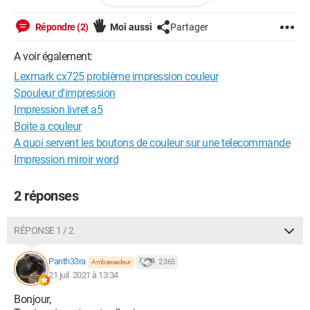
- Changement de l'unité d'imagerie (Couleur et noir)
- Changement du kit de transfert
Répondre (2)
Moi aussi
Partager
Au niveau des réglages :
A voir également:
- Le verrouillage "imprimer en noir seulement" n'est pas
Lexmark cx725 problème impression couleur
enclancher
et lors de l'impression nous veillons bien à ce que le mode
Spouleur d'impression
d'impression soit en couleur.
Impression livret a5
Nous avons réinitialisé les paramètre d'usine mais toujours le
Boite a couleur
même constat.
A quoi servent les boutons de couleur sur une telecommande
Malgré tout ça le problème perdure.
Impression miroir word
Quelqu'un aurait-il une solution ?
Je vous remercie.
2 réponses
RÉPONSE 1 / 2
Panth33ra
2 365
Ambassadeur
21 juil. 2021 à 13:34
Bonjour,