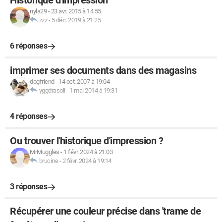
Historique d'impression
nyla29
-
23 avr. 2015 à 14:55
zzz
-
5 déc. 2019 à 21:25
6 réponses
imprimer ses documents dans des magasins
dogfriend
-
14 oct. 2007 à 19:04
yggdrasoli
-
1 mai 2014 à 19:31
4 réponses
Ou trouver l'historique d'impression ?
MrMuggles
-
1 févr. 2024 à 21:03
brucine
-
2 févr. 2024 à 19:14
3 réponses
Récupérer une couleur précise dans 'trame de