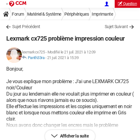
Question
Forum
Matériel & Système
Périphériques
Imprimante
Sujet Précédent
Sujet Suivant
Lexmark cx725 problème impression couleur
lexmarkcx725
-
Modifié le 21 juil. 2021 à 12:09
Panth33ra
-
21 juil. 2021 à 15:39
Bonjour,
Je vous explique mon problème : J'ai une LEXMARK CX725
noir/Couleur
Du jour au lendemain elle ne voulait plus imprimer en couleur (
alors que nous n'avons jamais eu ce soucis).
Elle effectue les impressions et les copies uniquement en noir
blanc et lorsque nous mettons couleur elle imprime en Gris
clair.
Nous avons donc changer les encres mais le problème
persiste.
Afficher la suite
Voici la liste de tout ce que nous avons entrepris :