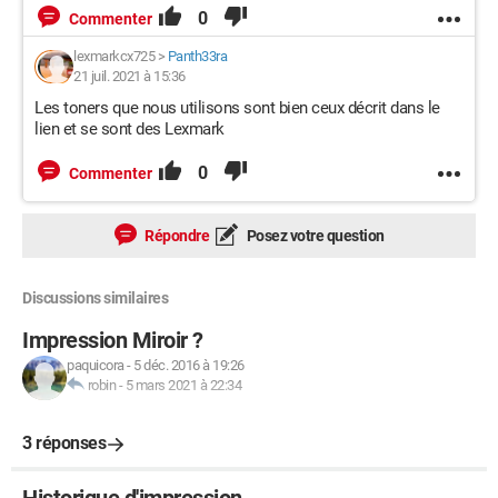
0
Commenter
lexmarkcx725
>
Panth33ra
21 juil. 2021 à 15:36
Les toners que nous utilisons sont bien ceux décrit dans le
lien et se sont des Lexmark
0
Commenter
Répondre
Posez votre question
Discussions similaires
Impression Miroir ?
paquicora
-
5 déc. 2016 à 19:26
robin
-
5 mars 2021 à 22:34
3 réponses