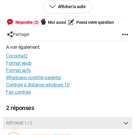
Mais dans ma requête il s'affiche 17,00 alors que le format est
Afficher la suite
bien fixé à # ##0,00" mm" pour pouvoir afficher en mm avec 2
décimales.
Répondre (2)
Moi aussi
Posez votre question
Mais la requête ne m'affiche pas les décimales, juste les
entiers.
Partager
Comment faire ????
A voir également:
Cocochat2
Pouvez-vous m'aider ???
Format epub
Ci-joint copies écran.
Format apfs
Whatsapp contrôle parental
Controle à distance windows 10
Fan controle
2 réponses
RÉPONSE 1 / 2