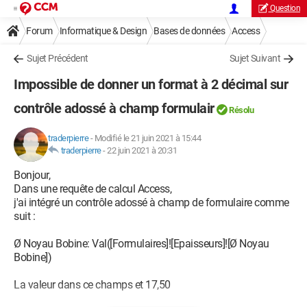
Question
Forum
Informatique & Design
Bases de données
Access
Sujet Précédent
Sujet Suivant
Impossible de donner un format à 2 décimal sur
contrôle adossé à champ formulair
Résolu
traderpierre
-
Modifié le 21 juin 2021 à 15:44
traderpierre
-
22 juin 2021 à 20:31
Bonjour,
Dans une requête de calcul Access,
j'ai intégré un contrôle adossé à champ de formulaire comme
suit :
Ø Noyau Bobine: Val([Formulaires]![Epaisseurs]![Ø Noyau
Bobine])
La valeur dans ce champs et 17,50