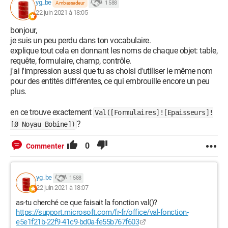
yg_be
1 588
Ambassadeur
22 juin 2021 à 18:05
bonjour,
je suis un peu perdu dans ton vocabulaire.
Par avance merci
explique tout cela en donnant les noms de chaque objet: table,
requête, formulaire, champ, contrôle.
j'ai l'impression aussi que tu as choisi d'utiliser le même nom
pour des entités différentes, ce qui embrouille encore un peu
plus.
en ce trouve exactement
Val([Formulaires]![Epaisseurs]!
?
[Ø Noyau Bobine])
0
Commenter
yg_be
1 588
22 juin 2021 à 18:07
as-tu cherché ce que faisait la fonction val()?
https://support.microsoft.com/fr-fr/office/val-fonction-
e5e1f21b-22f9-41c9-bd0a-fe55b767f603