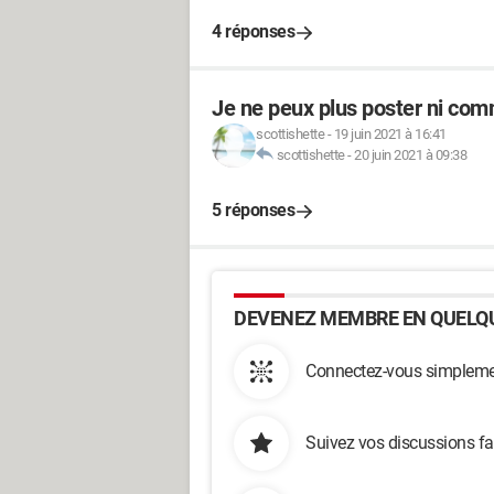
4 réponses
Je ne peux plus poster ni com
scottishette
-
19 juin 2021 à 16:41
scottishette
-
20 juin 2021 à 09:38
5 réponses
DEVENEZ MEMBRE EN QUELQU
Connectez-vous simplemen
Suivez vos discussions fa