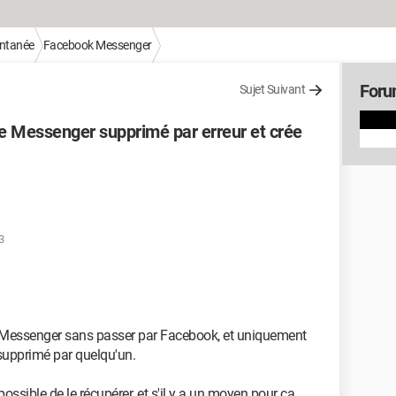
antanée
Facebook Messenger
Foru
Sujet Suivant
 Messenger supprimé par erreur et crée
3
e Messenger sans passer par Facebook, et uniquement
supprimé par quelqu'un.
ossible de le récupérer, et s'il y a un moyen pour ça.