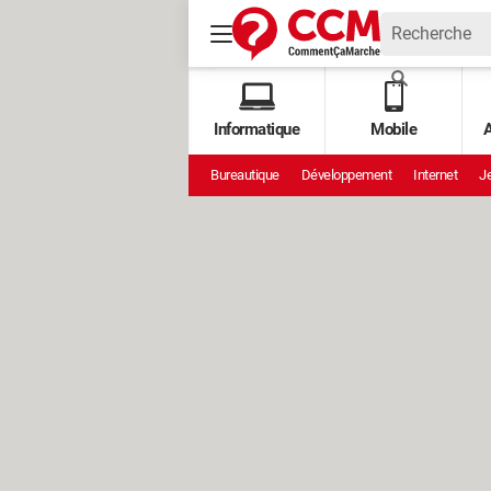
Informatique
Mobile
A
Bureautique
Développement
Internet
Je