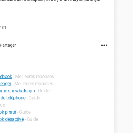
.101
Partager
cebook
- Meilleures réponses
enger
- Meilleures réponses
imé sur whatsapp
- Guide
de téléphone
- Guide
ide
k piraté
- Guide
k désactivé
- Guide