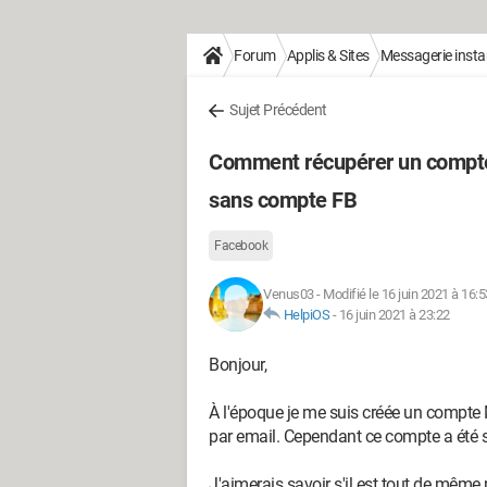
Forum
Applis & Sites
Messagerie inst
Sujet Précédent
Comment récupérer un compte
sans compte FB
Facebook
Venus03
-
Modifié le 16 juin 2021 à 16:5
HelpiOS
-
16 juin 2021 à 23:22
Bonjour,
À l'époque je me suis créée un compt
par email. Cependant ce compte a été 
J'aimerais savoir s'il est tout de même p