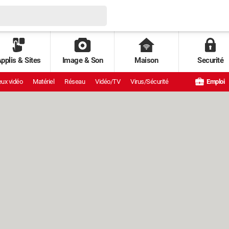
pplis & Sites
Image & Son
Maison
Securité
ux vidéo
Matériel
Réseau
Vidéo/TV
Virus/Sécurité
Emploi