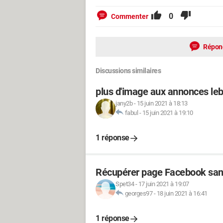
0
Commenter
Répon
Discussions similaires
plus d'image aux annonces le
jany2b
-
15 juin 2021 à 18:13
fabul
-
15 juin 2021 à 19:10
1 réponse
Récupérer page Facebook san
Spet34
-
17 juin 2021 à 19:07
georges97
-
18 juin 2021 à 16:41
1 réponse