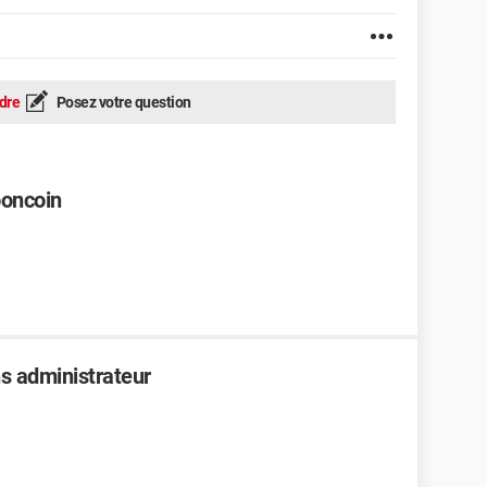
dre
Posez votre question
boncoin
s administrateur