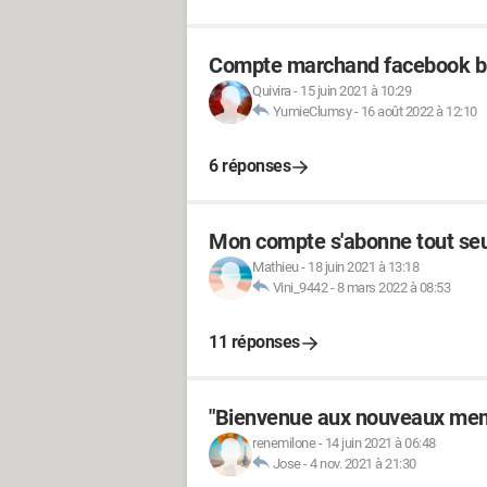
Compte marchand facebook b
Quivira
-
15 juin 2021 à 10:29
YumieClumsy
-
16 août 2022 à 12:10
6 réponses
Mon compte s'abonne tout seu
Mathieu
-
18 juin 2021 à 13:18
Vini_9442
-
8 mars 2022 à 08:53
11 réponses
"Bienvenue aux nouveaux mem
renemilone
-
14 juin 2021 à 06:48
Jose
-
4 nov. 2021 à 21:30