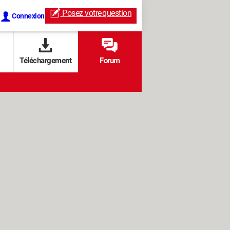
Posez votre
question
Connexion
Téléchargement
Forum