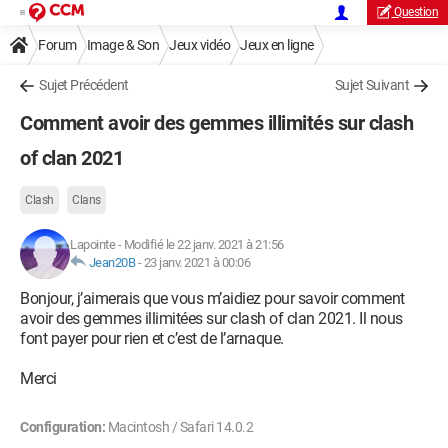
Question
Forum
Image & Son
Jeux vidéo
Jeux en ligne
Sujet Précédent
Sujet Suivant
Comment avoir des gemmes illimités sur clash
of clan 2021
Clash
Clans
Lapointe
-
Modifié le 22 janv. 2021 à 21:56
Jean20B
-
23 janv. 2021 à 00:06
Bonjour, j’aimerais que vous m’aidiez pour savoir comment
avoir des gemmes illimitées sur clash of clan 2021. Il nous
font payer pour rien et c’est de l’arnaque.
Merci
Configuration:
Macintosh / Safari 14.0.2