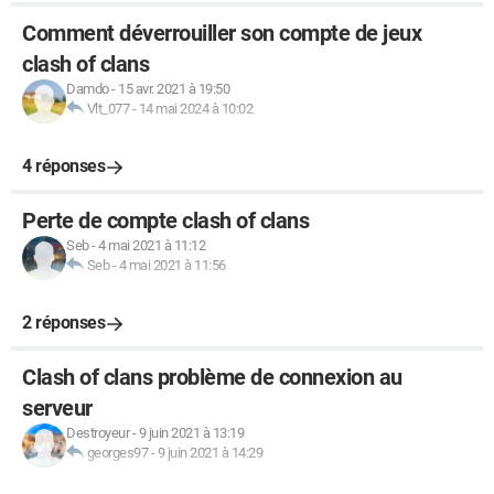
Comment déverrouiller son compte de jeux
clash of clans
Damdo
-
15 avr. 2021 à 19:50
Vlt_077
-
14 mai 2024 à 10:02
4 réponses
Perte de compte clash of clans
Seb
-
4 mai 2021 à 11:12
Seb
-
4 mai 2021 à 11:56
2 réponses
Clash of clans problème de connexion au
serveur
Destroyeur
-
9 juin 2021 à 13:19
georges97
-
9 juin 2021 à 14:29