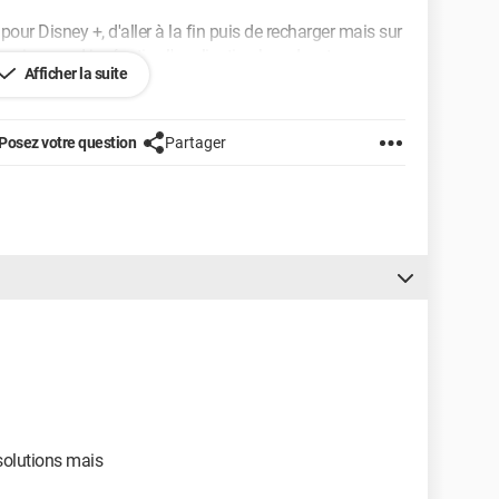
our Disney +, d'aller à la fin puis de recharger mais sur
puis quand je réactive l'application hop de retour.
Afficher la suite
 de faire quoique ce soit car il faut être abonné pour
Posez votre question
Partager
solutions mais