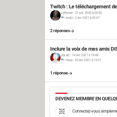
Twitch : Le téléchargement de 
Lethsnar
-
21 oct. 2020 à 00:30
zeubi
-
2 avr. 2021 à 02:07
2 réponses
Inclure la voix de mes amis D
JbLaD
-
14 avr. 2021 à 19:48
Hoax
-
20 avr. 2021 à 13:31
1 réponse
DEVENEZ MEMBRE EN QUELQU
Connectez-vous simplemen