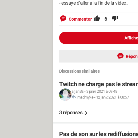
- essaye d'aller a la fin de la video..
6
Commenter
Affiche
Répon
Discussions similaires
Twitch ne charge pas le stre
arjanSs
-
3 janv. 2021 à 09:48
madmyke
-
12 janv. 2021 à 08:57
3 réponses
Pas de son sur les rediffusions