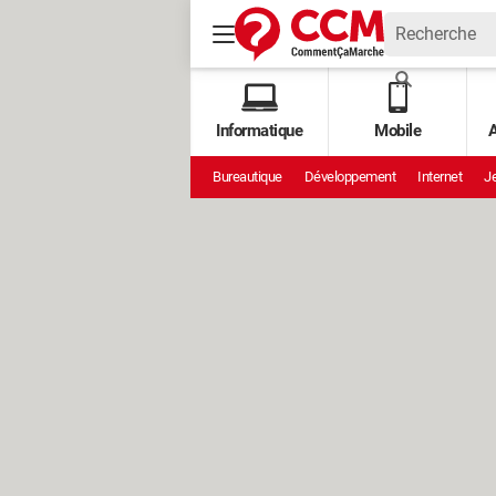
Informatique
Mobile
A
Bureautique
Développement
Internet
Je