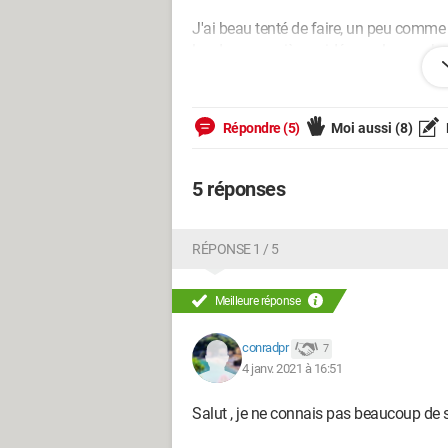
J'ai beau tenté de faire, un peu comme p
les deux premières vidéos, cela marche 
Sur la dernière (Mikofficiel), impossible
pouvoir regarder la rediffusion.
Répondre (5)
Moi aussi
(8)
Merci de votre aide.
5 réponses
RÉPONSE 1 / 5
Meilleure réponse
conradpr
7
4 janv. 2021 à 16:51
Salut , je ne connais pas beaucoup de 