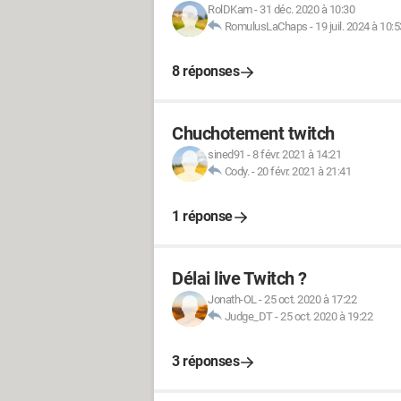
RolDKam
-
31 déc. 2020 à 10:30
RomulusLaChaps
-
19 juil. 2024 à 10:5
8 réponses
Chuchotement twitch
sined91
-
8 févr. 2021 à 14:21
Cody.
-
20 févr. 2021 à 21:41
1 réponse
Délai live Twitch ?
Jonath-OL
-
25 oct. 2020 à 17:22
Judge_DT
-
25 oct. 2020 à 19:22
3 réponses