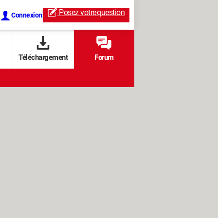
Posez votre
question
Connexion
Téléchargement
Forum