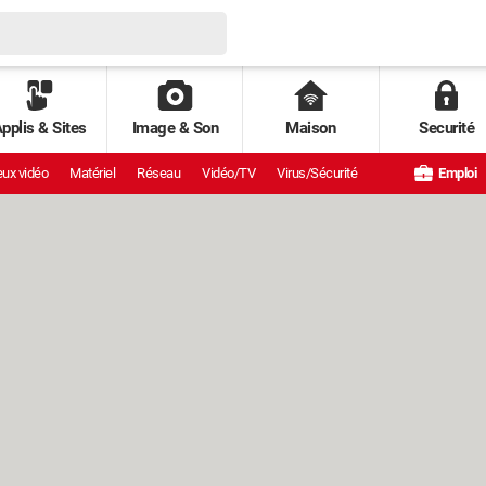
pplis & Sites
Image & Son
Maison
Securité
ux vidéo
Matériel
Réseau
Vidéo/TV
Virus/Sécurité
Emploi