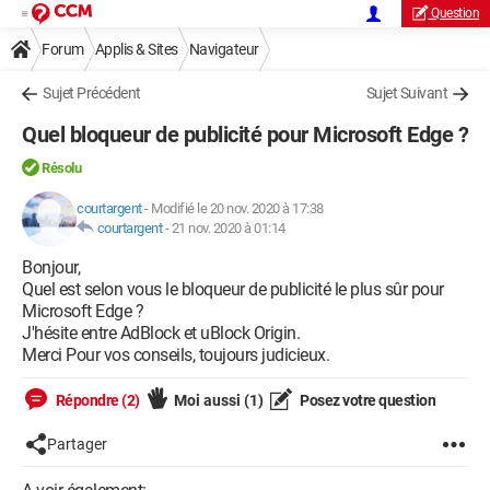
Question
Forum
Applis & Sites
Navigateur
Microsoft Edge / Internet Explorer
Sujet Précédent
Sujet Suivant
Quel bloqueur de publicité pour Microsoft Edge ?
Résolu
courtargent
-
Modifié le 20 nov. 2020 à 17:38
courtargent
-
21 nov. 2020 à 01:14
Bonjour,
Quel est selon vous le bloqueur de publicité le plus sûr pour
Microsoft Edge ?
J'hésite entre AdBlock et uBlock Origin.
Merci Pour vos conseils, toujours judicieux.
Répondre (2)
Moi aussi
(1)
Posez votre question
Partager