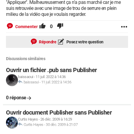
"Appliquer". Malheureusement ça n'a pas marché car je me
suis retrouvée avec une image de trou de serrure en plein
milieu de la vidéo que je voulais regarder.
0
Commenter
Répondre
Posez votre question
Discussions similaires
Ouvrir un fichier .pub sans Publisher
baissaoui
-
11 juil. 2022 à 14:36
baissaoui
-
11 juil. 2022 à 14:36
0 réponse
Ouvrir document Publisher sans Publisher
Curtis Hayes
-
26 déc. 2009 à 16:29
Curtis Hayes
-
30 déc. 2009 à 21:07