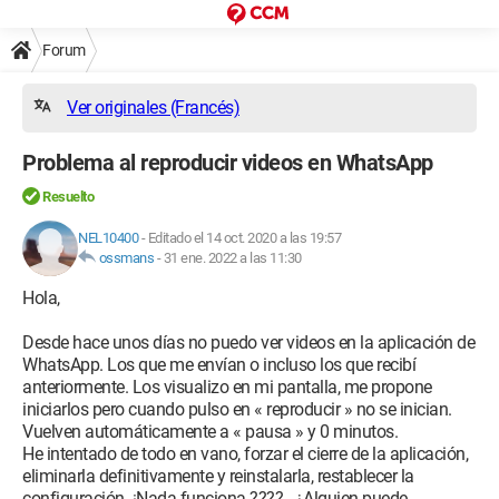
Forum
Ver originales (Francés)
Problema al reproducir videos en WhatsApp
Resuelto
NEL10400
-
Editado el 14 oct. 2020 a las 19:57
ossmans
-
31 ene. 2022 a las 11:30
Hola,
Desde hace unos días no puedo ver videos en la aplicación de
WhatsApp. Los que me envían o incluso los que recibí
anteriormente. Los visualizo en mi pantalla, me propone
iniciarlos pero cuando pulso en « reproducir » no se inician.
Vuelven automáticamente a « pausa » y 0 minutos.
He intentado de todo en vano, forzar el cierre de la aplicación,
eliminarla definitivamente y reinstalarla, restablecer la
configuración. ¡Nada funciona ???? . ¿Alguien puede