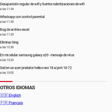
Desaparición regular de wifi y fuertes ralentizaciones de wifi
a las 11:34
Whatsapp con control parental
a las 11:30
Bug de archivo excel
a las 11:29
Eliminar bing
a las 10:30
En mi celular samsung galaxy s20 - mensaje de virus
a las 10:20
Ssd en un acer predator helios neo 18 ai pnh 18-72
a las 10:05
OTROS IDIOMAS
🇬🇧
English
🇫🇷
Français