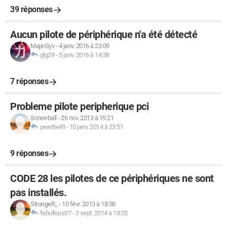
39 réponses
Aucun pilote de périphérique n'a été détecté
MajinSyv
-
4 janv. 2016 à 23:09
glg29
-
5 janv. 2016 à 14:38
7 réponses
Probleme pilote peripherique pci
Screwball
-
26 nov. 2013 à 19:21
perette49
-
10 janv. 2014 à 23:51
9 réponses
CODE 28 les pilotes de ce périphériques ne sont
pas installés.
StrongeR_
-
10 févr. 2013 à 18:58
fabullous07
-
3 sept. 2014 à 18:25