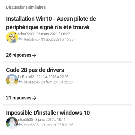
Discussions similaires
Installation Win10 - Aucun pilote de
périphérique signé n’a été trouvé
telsa7200
-
26 mars 2021 à 06:27
Rudobiku
-
31 août 2021 à 16:35
26 réponses
Code 28 pas de drivers
LeBoolet2
-
22 févr. 2018 à 22:03
kaneagle
-
24 févr. 2018 à 22:28
21 réponses
Inpossible D'installer windows 10
riton5635
-
8 janv. 2017 à 18:41
riton5635
-
19 janv. 2017 à 18:25