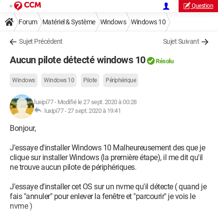
Question
Forum
Matériel & Système
Windows
Windows 10
Sujet Précédent
Sujet Suivant
Aucun pilote détecté windows 10
Résolu
Windows
Windows 10
Pilote
Périphérique
luxipi77
-
Modifié le 27 sept. 2020 à 00:28
luxipi77 -
27 sept. 2020 à 19:41
Bonjour,
J'essaye d'installer Windows 10 Malheureusement des que je
clique sur installer Windows (la première étape), il me dit qu'il
ne trouve aucun pilote de périphériques.
J'essaye d'installer cet OS sur un nvme qu'il détecte ( quand je
fais "annuler" pour enlever la fenêtre et "parcourir" je vois le
nvme )